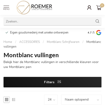
0
MENU
Wij verpakk
Eigen goudsmederij met unieke ontwerpen
4.7
/5
cadeau
Home
/
ACCESSOIRES
/
Montblanc Schrijfwaren
/
Montblanc
vullingen
Montblanc vullingen
Bekijk hier de Montblanc vullingen in verschillende kleuren voor
uw Montblanc pen
Filters