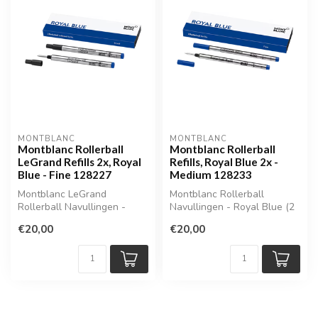
MONTBLANC
MONTBLANC
Montblanc Rollerball
Montblanc Rollerball
LeGrand Refills 2x, Royal
Refills, Royal Blue 2x -
Blue - Fine 128227
Medium 128233
Montblanc LeGrand
Montblanc Rollerball
Rollerball Navullingen -
Navullingen - Royal Blue (2
Royal Blue (2 stuks, Fine) |
stuks, Medium) | MB128233
€20,00
€20,00
MB128227