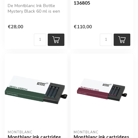
136805
De Montblanc Ink Bottle
Mystery Black 60 ml is een
hoogwaardige inkt voor
vulpen...
€28,00
€110,00
MONTBLANC
MONTBLANC
Montblanc ink cartridge
Montblanc ink cartridges