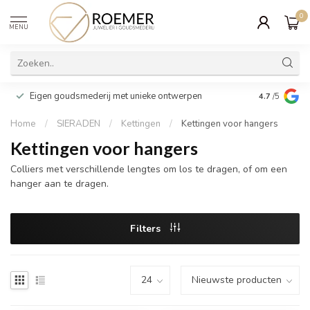
0
MENU
Wij verpakk
Eigen goudsmederij met unieke ontwerpen
4.7
/5
cadeau
Home
/
SIERADEN
/
Kettingen
/
Kettingen voor hangers
Kettingen voor hangers
Colliers met verschillende lengtes om los te dragen, of om een
hanger aan te dragen.
Filters