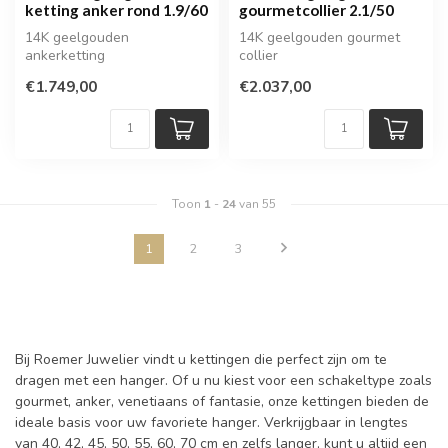
ketting anker rond 1.9/60
gourmetcollier 2.1/50
14K geelgouden
14K geelgouden gourmet
ankerketting
collier
€1.749,00
€2.037,00
Toon
1
-
24
van 55
1
2
3
Bij Roemer Juwelier vindt u kettingen die perfect zijn om te
dragen met een hanger. Of u nu kiest voor een schakeltype zoals
gourmet, anker, venetiaans of fantasie, onze kettingen bieden de
ideale basis voor uw favoriete hanger. Verkrijgbaar in lengtes
van 40, 42, 45, 50, 55, 60, 70 cm en zelfs langer, kunt u altijd een