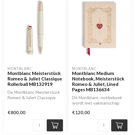
MONTBLANC
MONTBLANC
Montblanc Meisterstück
Montblanc Medium
Romeo & Juliet Classique
Notebook, Meisterstück
Rollerball MB132919
Romeo & Juliet, Lined
Pages MB136634
De Montblanc Meisterstück
Romeo & Juliet Classique
Dit Montblanc-notitieboek
Rollerball MB132919 is een
wordt met vakmanschap
ee...
met de hand vervaardigd in
€800,00
€120,00
Itali...