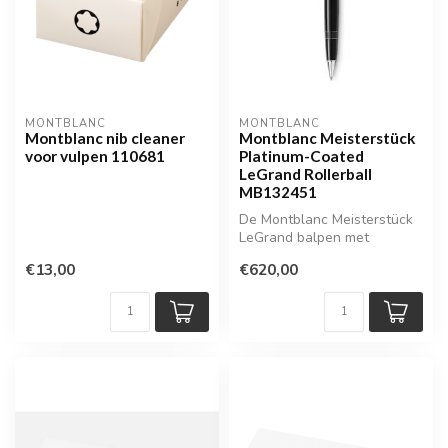
MONTBLANC
MONTBLANC
Montblanc nib cleaner
Montblanc Meisterstück
voor vulpen 110681
Platinum-Coated
LeGrand Rollerball
MB132451
De Montblanc Meisterstück
LeGrand balpen met
platinum afwerking is een
€13,00
€620,00
harmonieu...