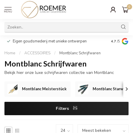
0
MENU
Wij verpakk
Eigen goudsmederij met unieke ontwerpen
4.7
/5
cadeau
Home
/
ACCESSOIRES
/
Montblanc Schrijfwaren
Montblanc Schrijfwaren
Bekijk hier onze luxe schrijfwaren collectie van Montblanc
Montblanc Meisterstück
Montblanc Starwalker
Filters