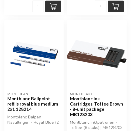
MONTBLANC
MONTBLANC
Montblanc Ballpoint
Montblanc Ink
refills royal blue medium
Cartridges, Toffee Brown
2x1 128214
- 8-unit package
MB128203
Montblanc Balpen
Navullingen - Royal Blue (2
Montblanc Inktpatronen -
stuks, Medium) | MB128213
Toffee (8 stuks) | MB128203