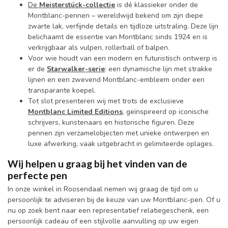
De
Meisterstück-collectie
is dé klassieker onder de
Montblanc-pennen – wereldwijd bekend om zijn diepe
zwarte lak, verfijnde details en tijdloze uitstraling. Deze lijn
belichaamt de essentie van Montblanc sinds 1924 en is
verkrijgbaar als vulpen, rollerball of balpen.
Voor wie houdt van een modern en futuristisch ontwerp is
er de
Starwalker-serie
: een dynamische lijn met strakke
lijnen en een zwevend Montblanc-embleem onder een
transparante koepel.
Tot slot presenteren wij met trots de exclusieve
Montblanc Limited Editions
, geïnspireerd op iconische
schrijvers, kunstenaars en historische figuren. Deze
pennen zijn verzamelobjecten met unieke ontwerpen en
luxe afwerking, vaak uitgebracht in gelimiteerde oplages.
Wij helpen u graag bij het vinden van de
perfecte pen
In onze winkel in Roosendaal nemen wij graag de tijd om u
persoonlijk te adviseren bij de keuze van uw Montblanc-pen. Of u
nu op zoek bent naar een representatief relatiegeschenk, een
persoonlijk cadeau of een stijlvolle aanvulling op uw eigen