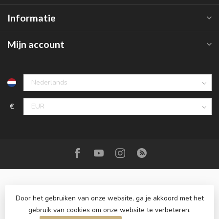
Informatie
Mijn account
€
Door het gebruiken van onze website, ga je akkoord met het
gebruik van cookies om onze website te verbeteren.
© Copyright 2026 Roemer juwelier
- Powered by
Lightspeed
-