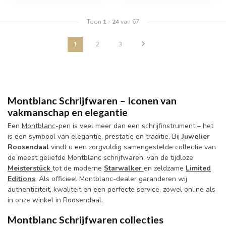
Toon
1
-
24
van 67
1
2
3
Montblanc Schrijfwaren – Iconen van
vakmanschap en elegantie
Een
Montblanc
-pen is veel meer dan een schrijfinstrument – het
is een symbool van elegantie, prestatie en traditie. Bij
Juwelier
Roosendaal
vindt u een zorgvuldig samengestelde collectie van
de meest geliefde Montblanc schrijfwaren, van de tijdloze
Meisterstück
tot de moderne
Starwalker
en zeldzame
Limited
Editions
. Als officieel Montblanc-dealer garanderen wij
authenticiteit, kwaliteit en een perfecte service, zowel online als
in onze winkel in Roosendaal.
Montblanc Schr
ijfwaren collecties