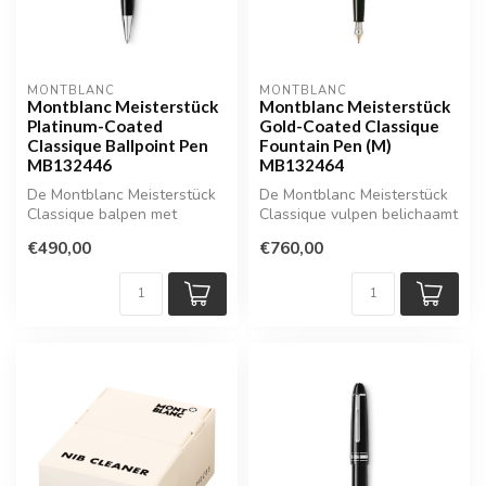
MONTBLANC
MONTBLANC
Montblanc Meisterstück
Montblanc Meisterstück
Platinum-Coated
Gold-Coated Classique
Classique Ballpoint Pen
Fountain Pen (M)
MB132446
MB132464
De Montblanc Meisterstück
De Montblanc Meisterstück
Classique balpen met
Classique vulpen belichaamt
platina accenten is een
de essentie van luxe schri...
€490,00
€760,00
subtiel e...