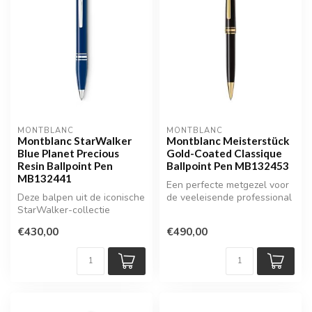
MONTBLANC
MONTBLANC
Montblanc StarWalker
Montblanc Meisterstück
Blue Planet Precious
Gold-Coated Classique
Resin Ballpoint Pen
Ballpoint Pen MB132453
MB132441
Een perfecte metgezel voor
Deze balpen uit de iconische
de veeleisende professional
StarWalker-collectie
of liefhebber van fijn sc...
combineert Montblanc’s
€430,00
€490,00
verfijn...