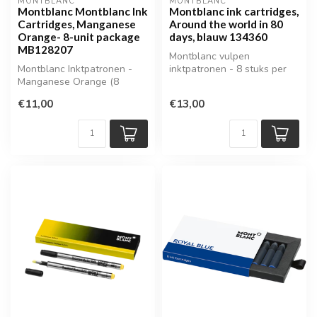
MONTBLANC
MONTBLANC
Montblanc Montblanc Ink
Montblanc ink cartridges,
Cartridges, Manganese
Around the world in 80
Orange- 8-unit package
days, blauw 134360
MB128207
Montblanc vulpen
Montblanc Inktpatronen -
inktpatronen - 8 stuks per
Manganese Orange (8
verpakking
stuks) | MB128207
€11,00
€13,00