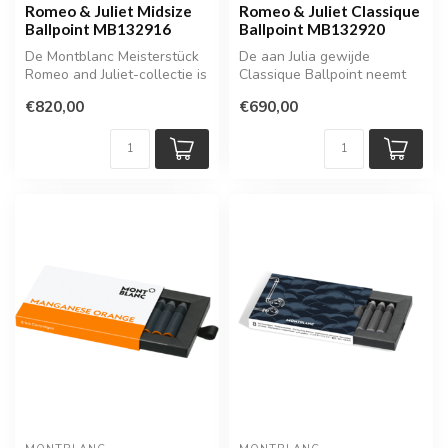
Romeo & Juliet Midsize
Romeo & Juliet Classique
Ballpoint MB132916
Ballpoint MB132920
De Montblanc Meisterstück
De aan Julia gewijde
Romeo and Juliet-collectie is
Classique Ballpoint neemt
een eerbetoon aan het ic...
haar geliefde’s beroemde
€820,00
€690,00
uitspraa...