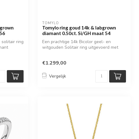
TOMYLO
bgrown
Tomylo ring goud 14k & labgrown
 56
diamant 0.50ct. Si/GH maat 54
olitair ring
Een prachtige 14k Bicolor geel- en
mant
witgouden Solitair ring uitgevoerd met
een la...
€1.299,00
Vergelijk