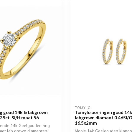
TOMYLO
ng goud 14k & labgrown
Tomylo oorringen goud 14
39ct. Si/H maat 56
labgrown diamant 0.46Si/
16.5x2mm
rende 14k Geelgouden ring
met lab grown diamanten.
Mooie 14k Geelgouden klapoo