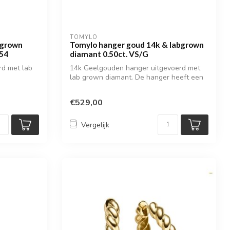
TOMYLO
bgrown
Tomylo hanger goud 14k & labgrown
 54
diamant 0.50ct. VS/G
rd met lab
14k Geelgouden hanger uitgevoerd met
lab grown diamant. De hanger heeft een
hoog...
€529,00
Vergelijk