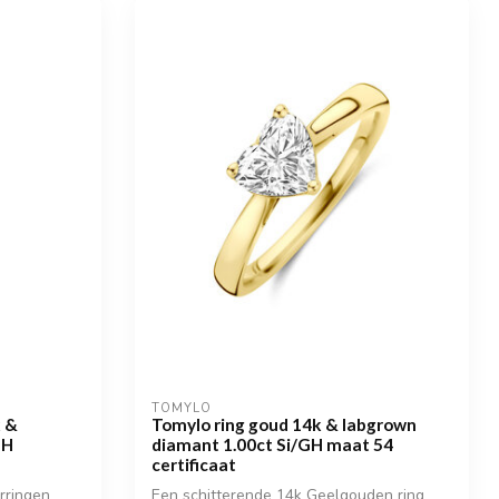
TOMYLO
k &
Tomylo ring goud 14k & labgrown
GH
diamant 1.00ct Si/GH maat 54
certificaat
rringen
Een schitterende 14k Geelgouden ring