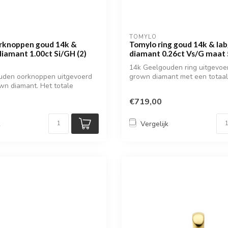
TOMYLO
rknoppen goud 14k &
Tomylo ring goud 14k & la
iamant 1.00ct Si/GH (2)
diamant 0.26ct Vs/G maat
14k Geelgouden ring uitgevoe
uden oorknoppen uitgevoerd
grown diamant met een totaal
wn diamant. Het totale
diamantgewic...
€719,00
k
Vergelijk