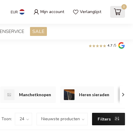
0
Mijn account
Verlanglijst
EUR
ENSERVICE
SALE
4.7
/5
Manchetknopen
Heren sieraden
Toon:
Filters