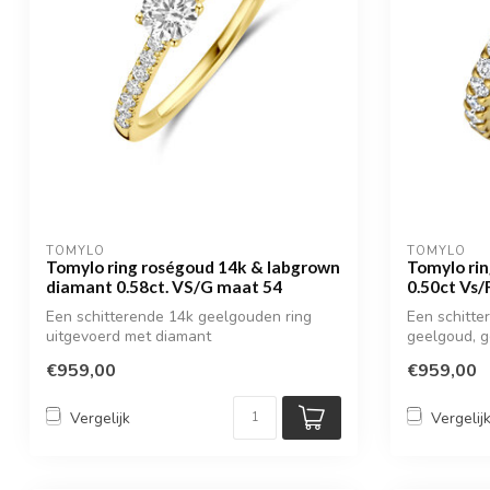
TOMYLO
TOMYLO
Tomylo ring roségoud 14k & labgrown
Tomylo ri
diamant 0.58ct. VS/G maat 54
0.50ct Vs/
Een schitterende 14k geelgouden ring
Een schitte
uitgevoerd met diamant
geelgoud, 
€959,00
€959,00
Vergelijk
Vergelij