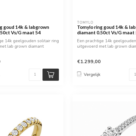
TOMYLO
ng goud 14k & labgrown
Tomylo ring goud 14k & la
.50ct Vs/G maat 54
diamant 0.50ct Vs/G maat
ge 14k geelgouden solitair ring
Een prachtige 14k geelgouden s
met lab grown diamant
uitgevoerd met lab grown dia
0
€1.299,00
k
Vergelijk