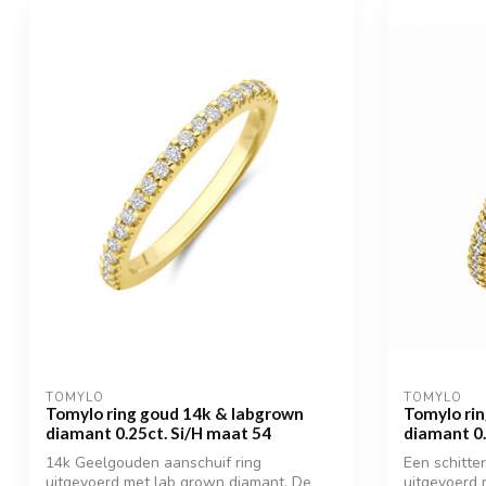
TOMYLO
TOMYLO
Tomylo ring goud 14k & labgrown
Tomylo ri
diamant 0.25ct. Si/H maat 54
diamant 0.
14k Geelgouden aanschuif ring
Een schitte
uitgevoerd met lab grown diamant. De
uitgevoerd 