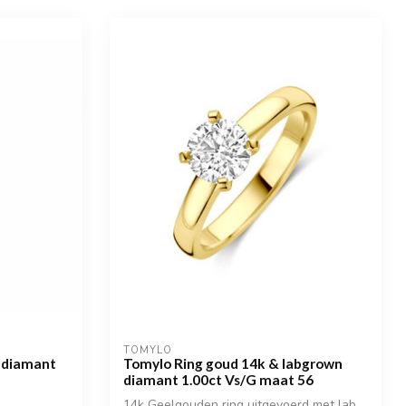
TOMYLO
 diamant
Tomylo Ring goud 14k & labgrown
diamant 1.00ct Vs/G maat 56
14k Geelgouden ring uitgevoerd met lab