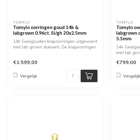
TOMYLO
TOMYLO
Tomylo oorringen goud 14k &
Tomylo oo
labgrown 0.96ct. Si/gh 20x2.5mm
labgrown d
5.5mm
14k Geelgouden klapoorringen uitgevoerd
met lab grown diamant. De klapoorringen
14k Geelgo
...
met lab gro
diamantge...
€1.599,00
€799,00
Vergelijk
Vergelij