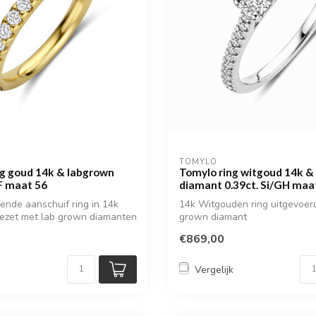
TOMYLO
ng goud 14k & labgrown
Tomylo ring witgoud 14k &
F maat 56
diamant 0.39ct. Si/GH maa
rende aanschuif ring in 14k
14k Witgouden ring uitgevoer
gezet met lab grown diamanten
grown diamant
€869,00
k
Vergelijk