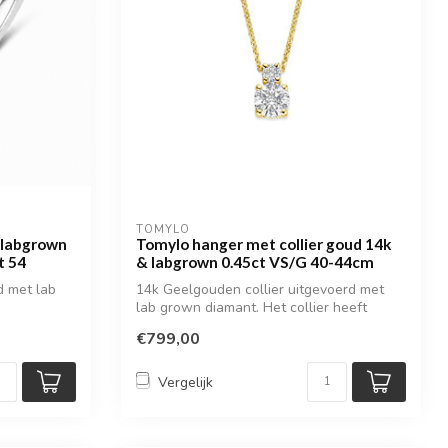
TOMYLO
 labgrown
Tomylo hanger met collier goud 14k
t 54
& labgrown 0.45ct VS/G 40-44cm
d met lab
14k Geelgouden collier uitgevoerd met
lab grown diamant. Het collier heeft
draag...
€799,00
Vergelijk