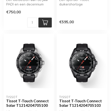
PADI en een decennium
duikershorloge
samenwerking met Seiko
€750,00
€595,00
TISSOT
TISSOT
Tissot T-Touch Connect
Tissot T-Touch Connect
Solar T1214204705100
Solar T1214204705103