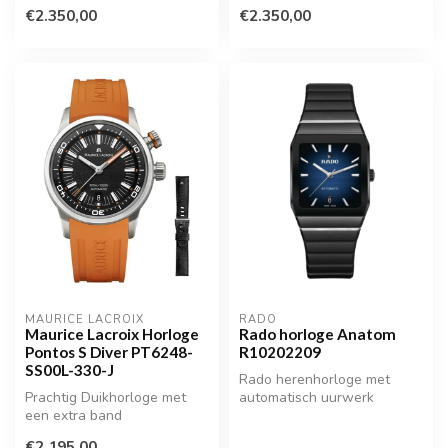
€2.350,00
€2.350,00
MAURICE LACROIX
RADO
Maurice Lacroix Horloge
Rado horloge Anatom
Pontos S Diver PT6248-
R10202209
SS00L-330-J
Rado herenhorloge met
Prachtig Duikhorloge met
automatisch uurwerk
een extra band
€2.195,00