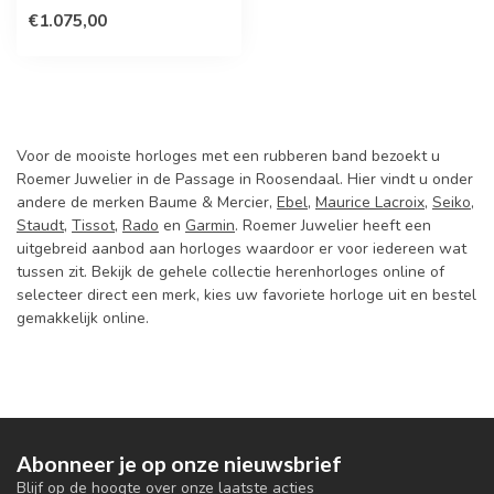
€1.075,00
Voor de mooiste horloges met een rubberen band bezoekt u
Roemer Juwelier in de Passage in Roosendaal. Hier vindt u onder
andere de merken Baume & Mercier,
Ebel
,
Maurice Lacroix
,
Seiko
,
Staudt
,
Tissot
,
Rado
en
Garmin
. Roemer Juwelier heeft een
uitgebreid aanbod aan horloges waardoor er voor iedereen wat
tussen zit. Bekijk de gehele collectie herenhorloges online of
selecteer direct een merk, kies uw favoriete horloge uit en bestel
gemakkelijk online.
Abonneer je op onze nieuwsbrief
Blijf op de hoogte over onze laatste acties