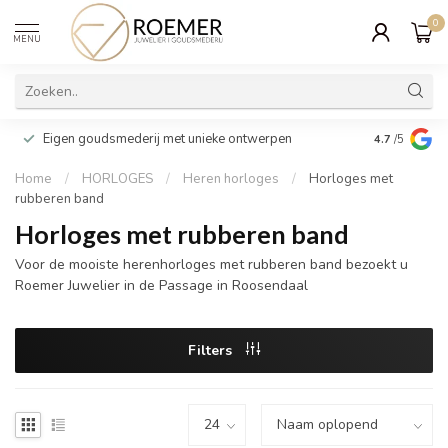
0
MENU
Wij verpakk
Eigen goudsmederij met unieke ontwerpen
4.7
/5
cadeau
Home
/
HORLOGES
/
Heren horloges
/
Horloges met
rubberen band
Horloges met rubberen band
Voor de mooiste herenhorloges met rubberen band bezoekt u
Roemer Juwelier in de Passage in Roosendaal
Filters