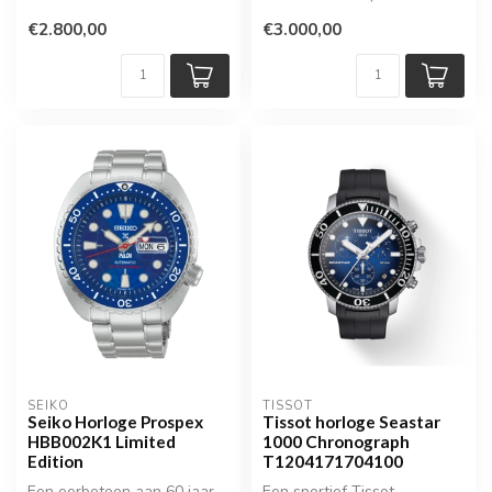
karakter van ee...
wereldwijd) combineert
€2.800,00
€3.000,00
geava...
SEIKO
TISSOT
Seiko Horloge Prospex
Tissot horloge Seastar
HBB002K1 Limited
1000 Chronograph
Edition
T1204171704100
Een eerbetoon aan 60 jaar
Een sportief Tissot