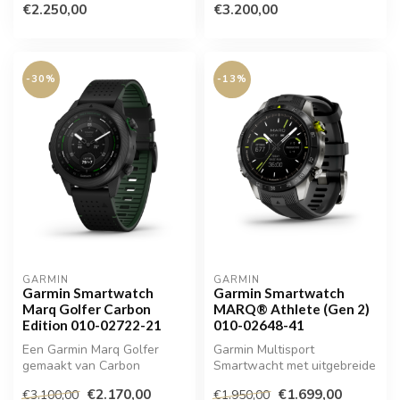
€2.250,00
€3.200,00
-30%
-13%
GARMIN
GARMIN
Garmin Smartwatch
Garmin Smartwatch
Marq Golfer Carbon
MARQ® Athlete (Gen 2)
Edition 010-02722-21
010-02648-41
Een Garmin Marq Golfer
Garmin Multisport
gemaakt van Carbon
Smartwacht met uitgebreide
trainingen functies
€2.170,00
€1.699,00
€3.100,00
€1.950,00