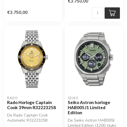
€3.750,00
€3.750,00
RADO
SEIKO
Rado Horloge Captain
Seiko Astron horloge
Cook 39mm R32223258
HAB005J1 Limited
Edition
De Rado Captain Cook
Automatic R32223258
De Seiko Astron HAB005J
combineert het robuuste
Limited Edition (1200 stuks