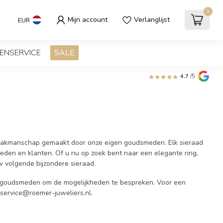
0
Mijn account
Verlanglijst
EUR
ENSERVICE
SALE
4.7
/5
en vakmanschap gemaakt door onze eigen goudsmeden. Elk sieraad
meden en klanten. Of u nu op zoek bent naar een elegante ring,
uw volgende bijzondere sieraad.
e goudsmeden om de mogelijkheden te bespreken. Voor een
service@roemer-juweliers.nl
.