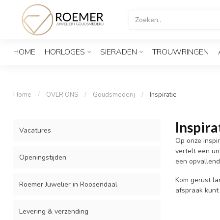
HOME
HORLOGES
SIERADEN
TROUWRINGEN
Home
/
OVER ONS
/
Goudsmederij
/
Inspiratie
Inspira
Vacatures
Op onze inspi
vertelt een u
Openingstijden
een opvallende
Kom gerust la
Roemer Juwelier in Roosendaal
afspraak kunt
Levering & verzending