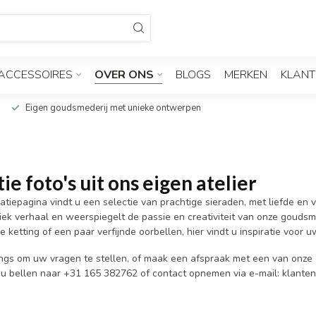
ACCESSOIRES
OVER ONS
BLOGS
MERKEN
KLANT
Wij verpakken uw geschenken als een prachtig cadeau
tie foto's uit ons eigen atelier
ratiepagina vindt u een selectie van prachtige sieraden, met liefde 
niek verhaal en weerspiegelt de passie en creativiteit van onze gouds
 ketting of een paar verfijnde oorbellen, hier vindt u inspiratie voor 
ngs om uw vragen te stellen, of maak een afspraak met een van onz
 u bellen naar +31 165 382762 of contact opnemen via e-mail:
klanten