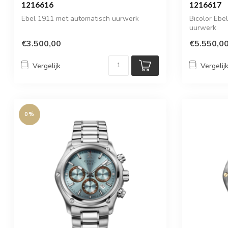
1216616
1216617
Ebel 1911 met automatisch uurwerk
Bicolor Ebe
uurwerk
€3.500,00
€5.550,0
Vergelijk
Vergelij
0%