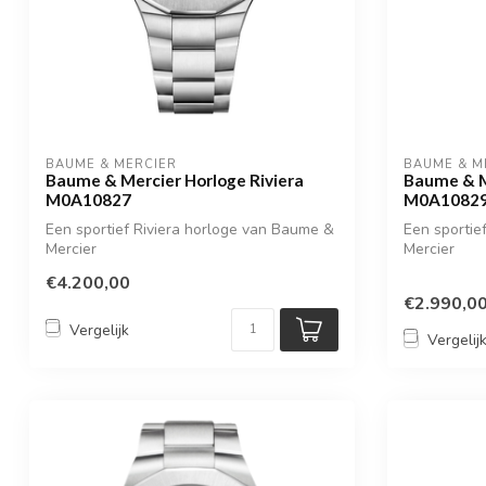
BAUME & MERCIER
BAUME & M
Baume & Mercier Horloge Riviera
Baume & M
M0A10827
M0A1082
Een sportief Riviera horloge van Baume &
Een sportie
Mercier
Mercier
€4.200,00
€2.990,0
Vergelijk
Vergelij