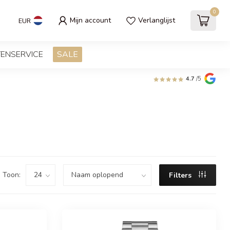
0
Mijn account
Verlanglijst
EUR
ENSERVICE
SALE
4.7
/5
Toon:
Filters