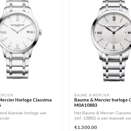
ERCIER
BAUME & MERCIER
ercier Horloge Classima
Baume & Mercier horloge 
6
M0A10883
rend klassiek horloge van
Het Baume & Mercier Classim
rcier
(ref. 10883) is een klassiek 
he...
€1.300,00