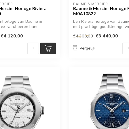
ERCIER
BAUME & MERCIER
ercier Horloge Riviera
Baume & Mercier Horloge R
0
M0A10822
renhorloge van Baume &
Een Riviera horloge van Baum
 extra rubberen band
met prachtige goudkleurige wi
€4.120,00
€3.440,00
€4.300,00
k
Vergelijk