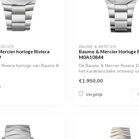
ERCIER
BAUME & MERCIER
ercier horloge Riviera
Baume & Mercier Horloge R
9
M0A10844
f Riviera horloge van Baume &
De Baume & Mercier Riviera 1
het karakteristieke ontwerp van
€1.950,00
0
Vergelijk
k