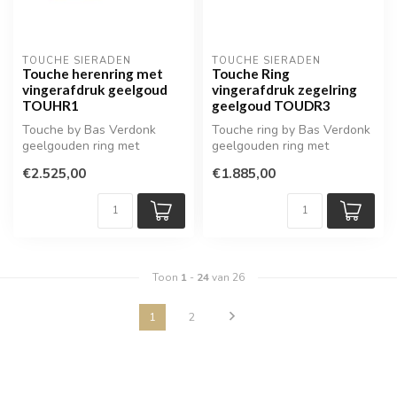
TOUCHE SIERADEN
TOUCHE SIERADEN
Touche herenring met
Touche Ring
vingerafdruk geelgoud
vingerafdruk zegelring
TOUHR1
geelgoud TOUDR3
Touche by Bas Verdonk
Touche ring by Bas Verdonk
geelgouden ring met
geelgouden ring met
vingerafdruk
vingerafdruk.
€2.525,00
€1.885,00
Toon
1
-
24
van 26
1
2