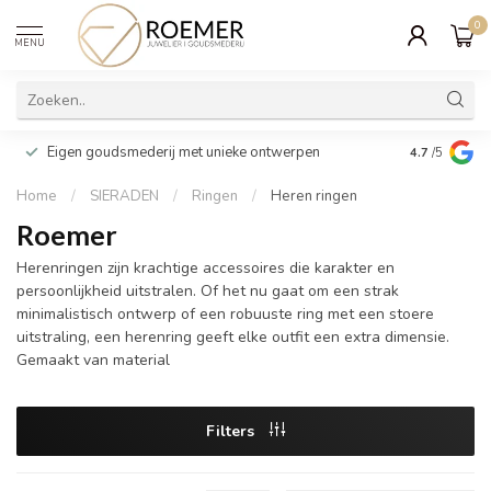
0
MENU
Wij verpakk
Eigen goudsmederij met unieke ontwerpen
4.7
/5
cadeau
Home
/
SIERADEN
/
Ringen
/
Heren ringen
Roemer
Herenringen zijn krachtige accessoires die karakter en
persoonlijkheid uitstralen. Of het nu gaat om een strak
minimalistisch ontwerp of een robuuste ring met een stoere
uitstraling, een herenring geeft elke outfit een extra dimensie.
Gemaakt van material
Filters