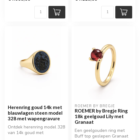
st...
ROEMER BY BREGJE
Herenring goud 14k met
ROEMER by Bregje Ring
blauwlagen steen model
18k geelgoud Lily met
328 met wapengravure
Granaat
Ontdek herenring model 328
Een geelgouden ring met
van 14k goud met
Buff top geslepen Granaat
blauwlagen steen en