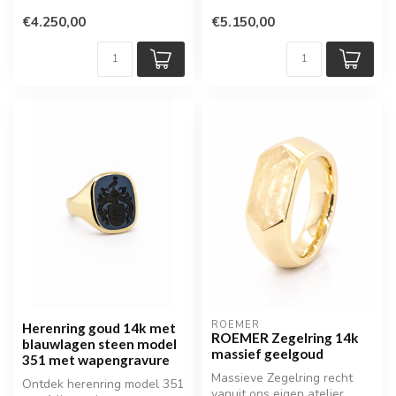
14x14 mm. Een stijlvolle go...
€4.250,00
€5.150,00
ROEMER
Herenring goud 14k met
ROEMER Zegelring 14k
blauwlagen steen model
massief geelgoud
351 met wapengravure
Massieve Zegelring recht
Ontdek herenring model 351
vanuit ons eigen atelier