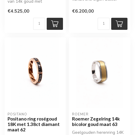
van 14k goud met
blauwlagen steen en
€4.525,00
€6.200,00
wapengravure. Ee...
POSITANO
ROEMER
Positano ring roségoud
Roemer Zegelring 14k
18K met 1.38ct diamant
bicolor goud maat 63
maat 62
Geelgouden herenring 14K