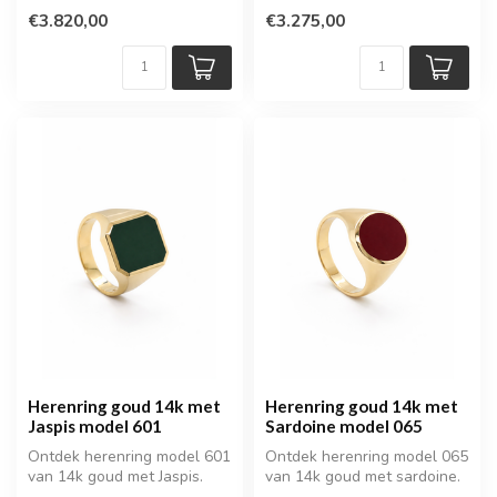
wapengravure. Ee...
€3.820,00
€3.275,00
Herenring goud 14k met
Herenring goud 14k met
Jaspis model 601
Sardoine model 065
Ontdek herenring model 601
Ontdek herenring model 065
van 14k goud met Jaspis.
van 14k goud met sardoine.
Een stijlvolle en tijdloze g...
Een stijlvolle gouden here...