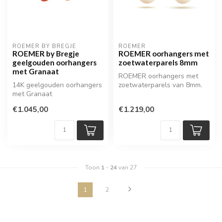
ROEMER BY BREGJE
ROEMER
ROEMER by Bregje
ROEMER oorhangers met
geelgouden oorhangers
zoetwaterparels 8mm
met Granaat
ROEMER oorhangers met
14K geelgouden oorhangers
zoetwaterparels van 8mm.
met Granaat
Elegant en tijdloos design
met ee...
€1.045,00
€1.219,00
Toon
1
-
24
van 27
1
2