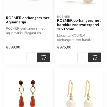
ROEMER
ROEMER oorhangers met
ROEMER oorhangers met
Aquamarijn
barokke zoetwaterparel
ROEMER oorhangers met
28x16mm
aquamarijn. Elegant en
Elegante ROEMER
verfijnd design met een
oorhangers met barokke
frisse, hel...
zoetwaterparel van
€599,00
€975,00
28x16mm. Unieke vorm e...