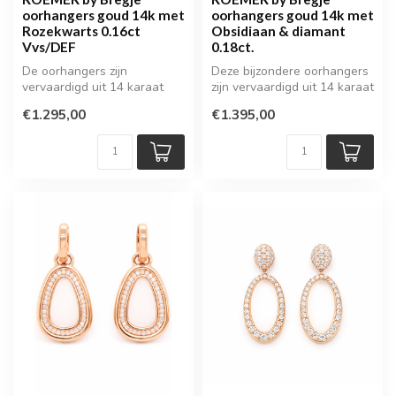
oorhangers goud 14k met
oorhangers goud 14k met
Rozekwarts 0.16ct
Obsidiaan & diamant
Vvs/DEF
0.18ct.
De oorhangers zijn
Deze bijzondere oorhangers
vervaardigd uit 14 karaat
zijn vervaardigd uit 14 karaat
geelgoud en voorzien van
geelgoud en voorzien v...
€1.295,00
€1.395,00
prachtige ...