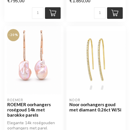
€795,00
€1.850,00
prachtige ...
-20%
ROEMER
NOOR
ROEMER oorhangers
Noor oorhangers goud
roségoud 14k met
met diamant 0.26ct W/Si
barokke parels
Elegante 14k roségouden
oorhangers met parel