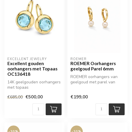
EXCELLENT JEWELRY
ROEMER
Excellent gouden
ROEMER Oorhangers
oorhangers met Topaas
geelgoud Parel 6mm
OC136418
ROEMER oorhangers van
14K geelgouden oorhangers
geelgoud met parel van
met topaas
6mm. Subtiel, elegant en
perfect vo...
€500,00
€199,00
€685,00
-30%
-30%