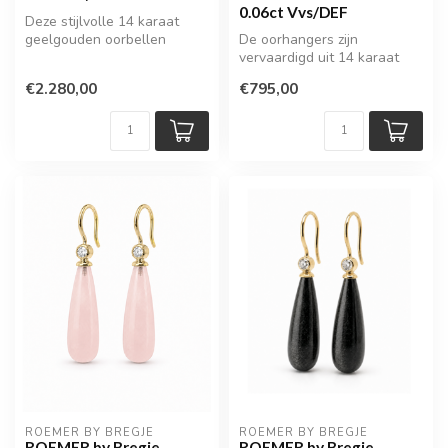
0.06ct Vvs/DEF
Deze stijlvolle 14 karaat
geelgouden oorbellen
De oorhangers zijn
combineren een modern
vervaardigd uit 14 karaat
ontwerp met...
geelgoud en voorzien van
€2.280,00
€795,00
prachtige ...
ROEMER BY BREGJE
ROEMER BY BREGJE
ROEMER by Bregje
ROEMER by Bregje