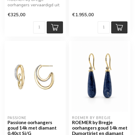
oorhangers vervaardigd uit
14 karaat geelgoud en
€325,00
€1.955,00
uitgevoerd met...
PASSIONE
ROEMER BY BREGJE
Passione oorhangers
ROEMER by Bregje
goud 14k met diamant
oorhangers goud 14k met
0.40ct Si/G
Dumortiriet en diamant