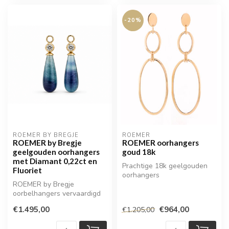
-20%
ROEMER BY BREGJE
ROEMER
ROEMER by Bregje
ROEMER oorhangers
geelgouden oorhangers
goud 18k
met Diamant 0,22ct en
Prachtige 18k geelgouden
Fluoriet
oorhangers
ROEMER by Bregje
oorbelhangers vervaardigd
uit 14 karaat geelgoud,
€1.495,00
€964,00
€1.205,00
uitgevoerd me...