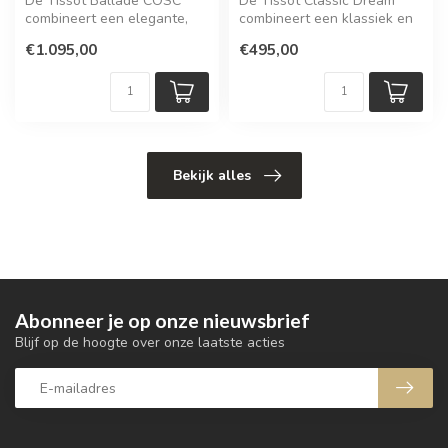
De Tissot Ballade COSC
De Tissot Classic Dream
combineert een elegante,
combineert een klassiek en
klassieke uitstraling met de
ingetogen ontwerp met de
€1.095,00
€495,00
nau...
tech...
Bekijk alles
Abonneer je op onze nieuwsbrief
Blijf op de hoogte over onze laatste acties