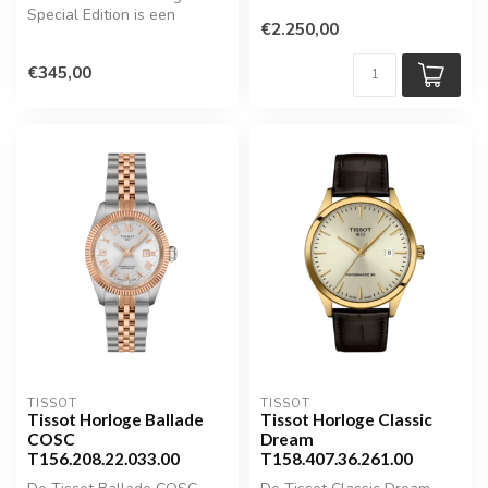
Special Edition is een
zwarte aktetas van zacht
€2.250,00
bijzonder horloge dat de
generf...
rijke ...
€345,00
TISSOT
TISSOT
Tissot Horloge Ballade
Tissot Horloge Classic
COSC
Dream
T156.208.22.033.00
T158.407.36.261.00