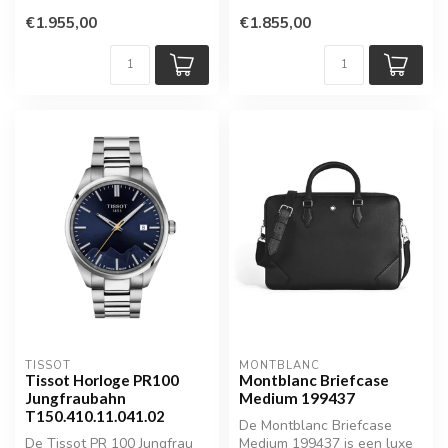
€1.955,00
€1.855,00
TISSOT
MONTBLANC
Tissot Horloge PR100
Montblanc Briefcase
Jungfraubahn
Medium 199437
T150.410.11.041.02
De Montblanc Briefcase
De Tissot PR 100 Jungfrau
Medium 199437 is een luxe