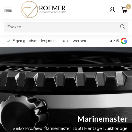
0
MENU
Wij verpakk
Eigen goudsmederij met unieke ontwerpen
4.7
/5
cadeau
Marinemaster
Seiko Prospex Marinemaster 1968 Heritage Duikhorloge