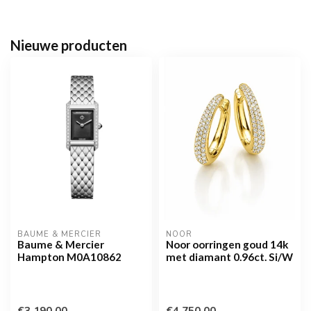
Nieuwe producten
BAUME & MERCIER
NOOR
Baume & Mercier
Noor oorringen goud 14k
Hampton M0A10862
met diamant 0.96ct. Si/W
€3.190,00
€4.750,00