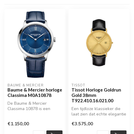
BAUME & MERCIER
TISSOT
Baume & Mercier horloge
Tissot Horloge Goldrun
Classima M0A10878
Gold 38mm
T922.410.16.021.00
De Baume & Mercier
Classima 10878 is een
Een tijdloze klassieker die
stijlvol herenhorloge met
laat zien dat echte elegantie
een tijdloos ...
zit in eenvoud. De 18 ...
€1.150,00
€3.575,00