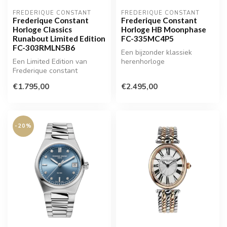
FREDERIQUE CONSTANT
FREDERIQUE CONSTANT
Frederique Constant
Frederique Constant
Horloge Classics
Horloge HB Moonphase
Runabout Limited Edition
FC-335MC4P5
FC-303RMLN5B6
Een bijzonder klassiek
Een Limited Edition van
herenhorloge
Frederique constant
geleverd met een hele
€1.795,00
€2.495,00
speciale doos
-20%