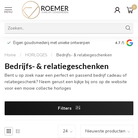
0
MENU
Wij verpakk
Eigen goudsmederij met unieke ontwerpen
4.7
/5
cadeau
Home
/
HORLOGES
/
Bedrijfs- & relatiegeschenken
Bedrijfs- & relatiegeschenken
Bent u op zoek naar een perfect en passend bedrijf cadeau of
relatiegeschenk? Neem gerust een kijkje bij ons op de website
voor een mooie collectie horloges
Filters