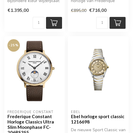
bijzondere kleur wijzerplaat
horloge van Frederique
Constant, binnenkort
€1.395,00
€716,00
€895,00
verkrijgbaar
-25%
FREDERIQUE CONSTANT
EBEL
Frederique Constant
Ebel horloge sport classic
Horloge Classics Ultra
1216698
Slim Moonphase FC-
De nieuwe Sport Classic van
206RS3S5