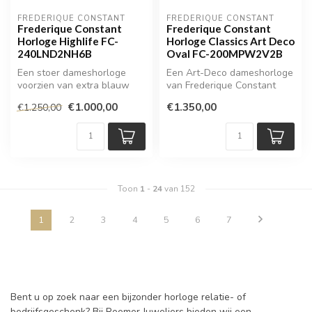
FREDERIQUE CONSTANT
FREDERIQUE CONSTANT
Frederique Constant
Frederique Constant
Horloge Highlife FC-
Horloge Classics Art Deco
240LND2NH6B
Oval FC-200MPW2V2B
Een stoer dameshorloge
Een Art-Deco dameshorloge
voorzien van extra blauw
van Frederique Constant
lederen band.
€1.000,00
€1.350,00
€1.250,00
Toon
1
-
24
van 152
1
2
3
4
5
6
7
Bent u op zoek naar een bijzonder horloge relatie- of
bedrijfsgeschenk? Bij Roemer Juweliers bieden wij een