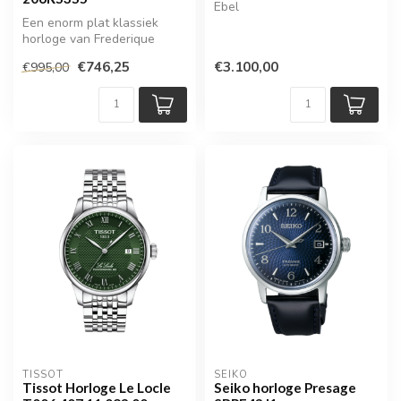
Ebel
Een enorm plat klassiek
horloge van Frederique
Constant, binnenkort
€746,25
€3.100,00
€995,00
verkrijgbaar
TISSOT
SEIKO
Tissot Horloge Le Locle
Seiko horloge Presage