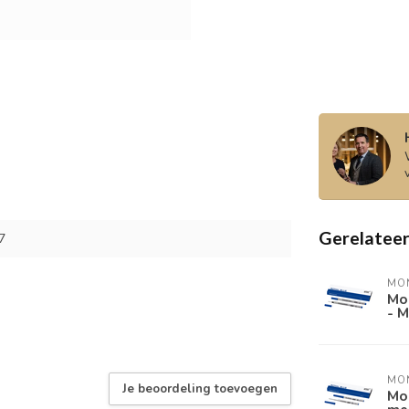
Gerelatee
7
MO
Mon
- 
MO
Je beoordeling toevoegen
Mon