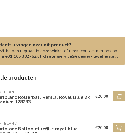
Heeft u vragen over dit product?
Wij helpen u graag in onze winkel of neem contact met ons op
via
+31 165 382762
of
klantenservice@roemer-juweliers.nl
.
rde producten
NTBLANC
€20,00
tblanc Rollerball Refills, Royal Blue 2x
Medium 128233
NTBLANC
€20,00
tblanc Ballpoint refills royal blue