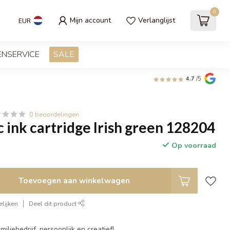
0
Mijn account
Verlanglijst
EUR
ENSERVICE
SALE
4.7
/5
0 beoordelingen
 ink cartridge Irish green 128204
Op voorraad
Toevoegen aan winkelwagen
lijken
Deel dit product
miliebedrijf, persoonlijk en creatief!