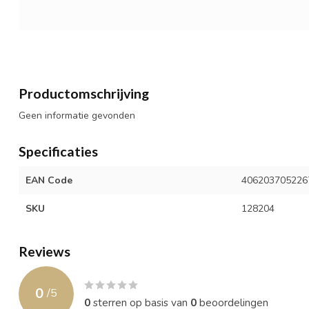
Productomschrijving
Geen informatie gevonden
Specificaties
EAN Code
406203705226
SKU
128204
Reviews
0
/
5
0
sterren op basis van
0
beoordelingen