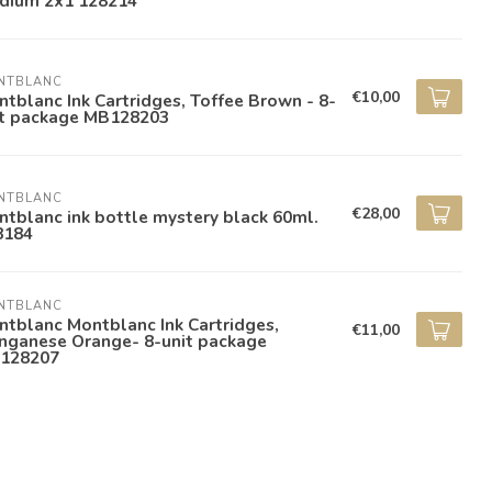
dium 2x1 128214
NTBLANC
€10,00
tblanc Ink Cartridges, Toffee Brown - 8-
it package MB128203
NTBLANC
€28,00
tblanc ink bottle mystery black 60ml.
8184
NTBLANC
tblanc Montblanc Ink Cartridges,
€11,00
nganese Orange- 8-unit package
128207