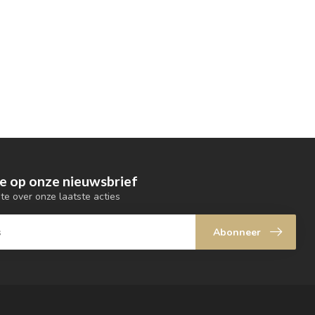
e op onze nieuwsbrief
gte over onze laatste acties
Abonneer