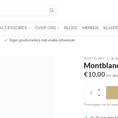
ACCESSOIRES
OVER ONS
BLOGS
MERKEN
KLANT
Eigen goudsmederij met unieke ontwerpen
MONTBLANC
Montblanc
€10,00
Incl. btw
Toevoegen om te verge
Al 25 jaar een fa