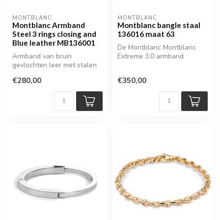
MONTBLANC
MONTBLANC
Montblanc Armband
Montblanc bangle staal
Steel 3 rings closing and
136016 maat 63
Blue leather MB136001
De Montblanc Montblanc
Armband van bruin
Extreme 3.0 armband
gevlochten leer met stalen
combineert een robuust
sluiting
ontwerp met ee...
€280,00
€350,00