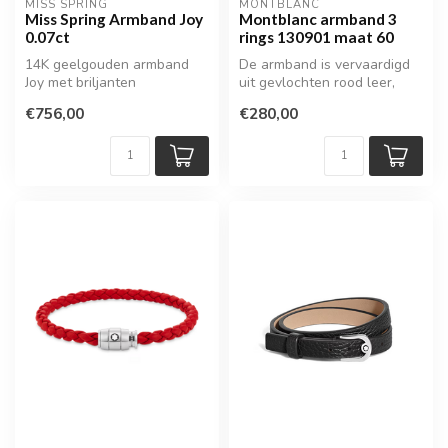
MISS SPRING
MONTBLANC
Miss Spring Armband Joy
Montblanc armband 3
0.07ct
rings 130901 maat 60
14K geelgouden armband
De armband is vervaardigd
Joy met briljanten
uit gevlochten rood leer,
wat zorgt voor een
€756,00
€280,00
krachtige...