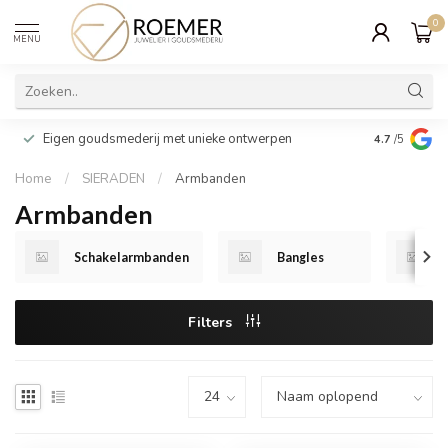
0
MENU
Wij verpakk
Eigen goudsmederij met unieke ontwerpen
4.7
/5
cadeau
Home
/
SIERADEN
/
Armbanden
Armbanden
Schakelarmbanden
Bangles
Filters