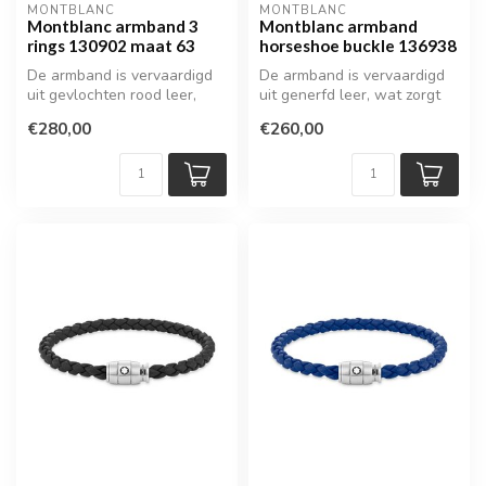
MONTBLANC
MONTBLANC
Montblanc armband 3
Montblanc armband
rings 130902 maat 63
horseshoe buckle 136938
De armband is vervaardigd
De armband is vervaardigd
uit gevlochten rood leer,
uit generfd leer, wat zorgt
wat zorgt voor een
voor een luxe structuur en...
€280,00
€260,00
krachtige...