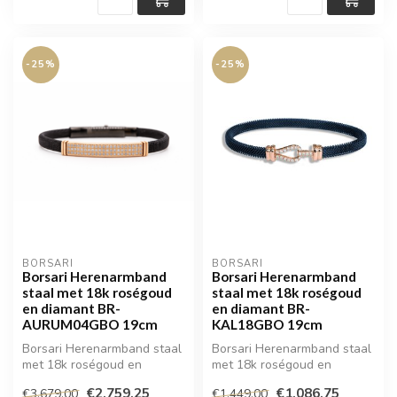
-25%
-25%
BORSARI
BORSARI
Borsari Herenarmband
Borsari Herenarmband
staal met 18k roségoud
staal met 18k roségoud
en diamant BR-
en diamant BR-
AURUM04GBO 19cm
KAL18GBO 19cm
Borsari Herenarmband staal
Borsari Herenarmband staal
met 18k roségoud en
met 18k roségoud en
diamant
diamant
€2.759,25
€1.086,75
€3.679,00
€1.449,00