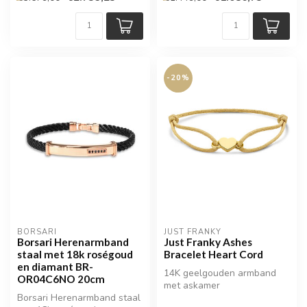
-20%
BORSARI
JUST FRANKY
Borsari Herenarmband
Just Franky Ashes
staal met 18k roségoud
Bracelet Heart Cord
en diamant BR-
14K geelgouden armband
OR04C6NO 20cm
met askamer
Borsari Herenarmband staal