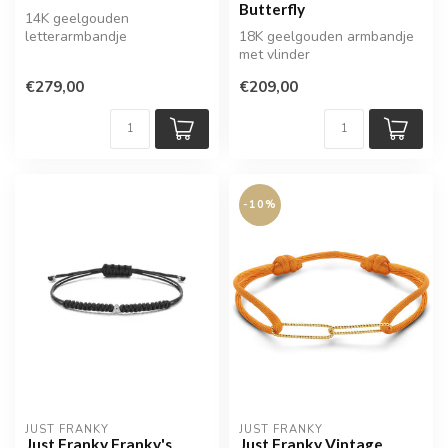
Butterfly
14K geelgouden
letterarmbandje
18K geelgouden armbandje
met vlinder
€279,00
€209,00
-10%
JUST FRANKY
JUST FRANKY
Just Franky Franky's
Just Franky Vintage