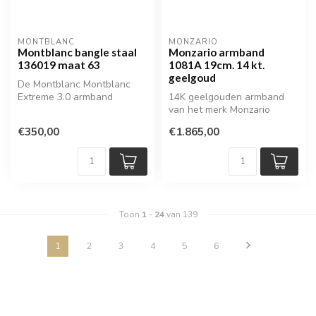
MONTBLANC
MONZARIO
Montblanc bangle staal
Monzario armband
136019 maat 63
1081A 19cm. 14 kt.
geelgoud
De Montblanc Montblanc
Extreme 3.0 armband
14K geelgouden armband
combineert een strak
van het merk Monzario
modern ontwerp m...
€350,00
€1.865,00
Toon
1
-
24
van 139
1
2
3
4
5
6