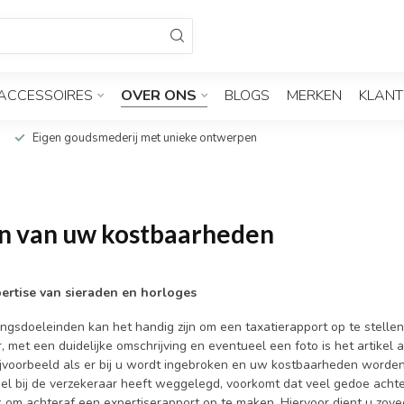
ACCESSOIRES
OVER ONS
BLOGS
MERKEN
KLANT
Eigen goudsmederij met unieke ontwerpen
n van uw kostbaarheden
pertise van sieraden en horloges
ingsdoeleinden kan het handig zijn om een taxatierapport op te stelle
 met een duidelijke omschrijving en eventueel een foto is het artikel 
ijvoorbeeld als er bij u wordt ingebroken en uw kostbaarheden worde
eel bij de verzekeraar heeft weggelegd, voorkomt dat veel gedoe achte
jk om achteraf een expertiserapport op te maken. Hiervoor dient u zo