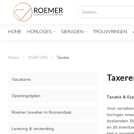
HOME
HORLOGES
SIERADEN
TROUWRINGEN
Home
/
OVER ONS
/
Taxatie
Taxere
Vacatures
Openingstijden
Taxatie & Ex
Voor verzeker
Roemer Juwelier in Roosendaal
horloges weer,
doeleinden. B
en dit eventu
Levering & verzending
Het is mogeli