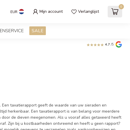
0
Mijn account
Verlanglijst
EUR
ENSERVICE
SALE
4.7
/5
n. Een taxatierapport geeft de waarde van uw sieraden en
altijd herkenbaar. Een taxatierapport is van belang voor meerdere
n door de dieven meegenomen. Als u vooraf alles getaxeerd heeft
raf. Zijn bij u kostbaarheden ontvreemd en heeft u geen rapport?
veel mogelijk gegevens te verzamelen zoals aankoopbewijzen en