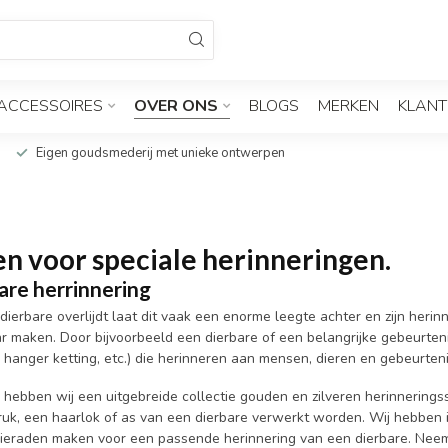
ACCESSOIRES
OVER ONS
BLOGS
MERKEN
KLANT
Eigen goudsmederij met unieke ontwerpen
en voor speciale herinneringen.
are herrinnering
ierbare overlijdt laat dit vaak een enorme leegte achter en zijn her
r maken. Door bijvoorbeeld een dierbare of een belangrijke gebeurteni
, hanger ketting, etc.) die herinneren aan mensen, dieren en gebeurten
 hebben wij een uitgebreide collectie gouden en zilveren herinnerings
ruk, een haarlok of as van een dierbare verwerkt worden. Wij hebben 
sieraden maken voor een passende herinnering van een dierbare. Neem