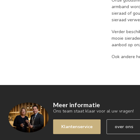
Onze goudsmid
armband worde
sieraad of go
sieraad verwe
Verder beschi
mooie sierade
aanbod op onz
Ook andere he
Meer informatie
Ons team staat klaar voor al uw vragen!
Klantenservice
over ons