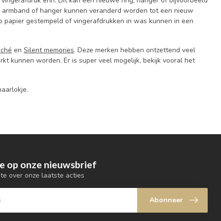
ingerafdruk erin. Dit kan een nieuwe ring, hanger of bijvoorbeeld
g, armband of hanger kunnen veranderd worden tot een nieuw
p papier gestempeld of vingerafdrukken in was kunnen in een
uché
en
Silent memories
. Deze merken hebben ontzettend veel
t kunnen worden. Er is super veel mogelijk, bekijk vooral het
haarlokje.
e op onze nieuwsbrief
gte over onze laatste acties
Abonneer