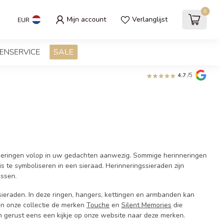
0
Mijn account
Verlanglijst
EUR
ENSERVICE
SALE
4.7
/5
inneringen volop in uw gedachten aanwezig. Sommige herinneringen
s te symboliseren in een sieraad. Herinneringssieraden zijn
issen.
sieraden. In deze ringen, hangers, kettingen en armbanden kan
in onze collectie de merken
Touche
en
Silent Memories
die
 gerust eens een kijkje op onze website naar deze merken.