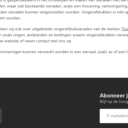
 is gespecialiseerd in het ontwerpen en maken van sieraden met een v
n, maar ook bestaande sieraden, zoals een trouwring, verlovingsrin
uden sieraden kunnen omgesmolten worden. Vingerafdrukken in inkt o
rkt worden.
kken wij ook over uitgebreide vingerafdruksieraden van de merken
To
n zoals ringen, armbanden en kettingen waarin vingerafdrukken verwerk
e website of neem contact met ons op.
rinneringen kunnen verwerkt worden in een sieraad, zoals as of een 
Abonneer j
Blijf op de hoo