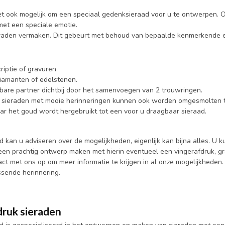
het ook mogelijk om een speciaal gedenksieraad voor u te ontwerpen. 
met een speciale emotie.
eraden vermaken. Dit gebeurt met behoud van bepaalde kenmerkende el
riptie of gravuren
iamanten of edelstenen.
bare partner dichtbij door het samenvoegen van 2 trouwringen.
sieraden met mooie herinneringen kunnen ook worden omgesmolten to
maar het goud wordt hergebruikt tot een voor u draagbaar sieraad.
 kan u adviseren over de mogelijkheden, eigenlijk kan bijna alles. 
 een prachtig ontwerp maken met hierin eventueel een vingerafdruk, gr
ct met ons op om meer informatie te krijgen in al onze mogelijkheden.
sende herinnering.
druk sieraden