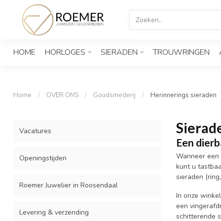
HOME
HORLOGES
SIERADEN
TROUWRINGEN
Home
/
OVER ONS
/
Goudsmederij
/
Herinnerings sieraden
Sierad
Vacatures
Een dierb
Wanneer een d
Openingstijden
kunt u tastbaa
sieraden (ring
Roemer Juwelier in Roosendaal
In onze winkel
een vingerafd
Levering & verzending
schitterende 