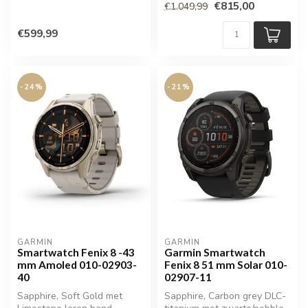
€815,00
€1.049,99
€599,99
-24%
-21%
GARMIN
GARMIN
Smartwatch Fenix 8 -43
Garmin Smartwatch
mm Amoled 010-02903-
Fenix 8 51 mm Solar 010-
40
02907-11
Sapphire, Soft Gold met
Sapphire, Carbon grey DLC-