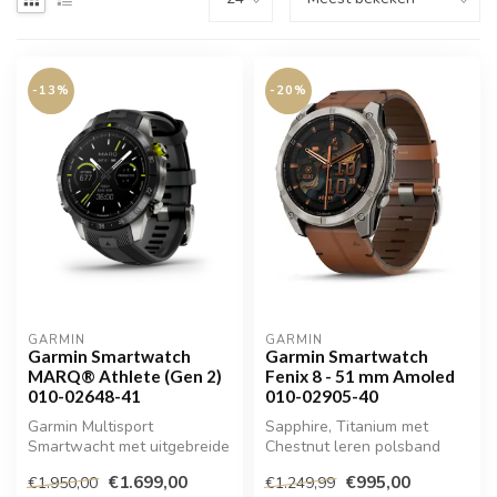
-13%
-20%
GARMIN
GARMIN
Garmin Smartwatch
Garmin Smartwatch
MARQ® Athlete (Gen 2)
Fenix 8 - 51 mm Amoled
010-02648-41
010-02905-40
Garmin Multisport
Sapphire, Titanium met
Smartwacht met uitgebreide
Chestnut leren polsband
trainingen functies
€1.699,00
€995,00
€1.950,00
€1.249,99