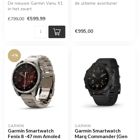
De nieuwe Garmin Vanu X1
de ultieme avonturier
in het zwart
€599,99
€799,00
€995,00
-4%
GARMIN
GARMIN
Garmin Smartwatch
Garmin Smartwatch
Fenix 8 -47 mm Amoled
Marq Commander (Gen