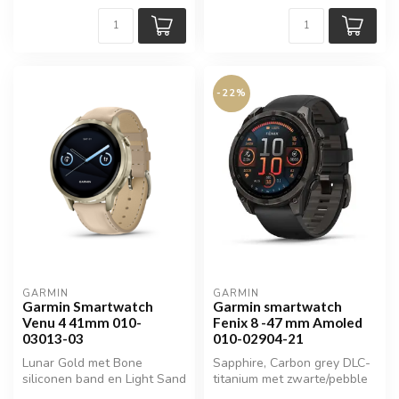
-22%
GARMIN
GARMIN
Garmin Smartwatch
Garmin smartwatch
Venu 4 41mm 010-
Fenix 8 -47 mm Amoled
03013-03
010-02904-21
Lunar Gold met Bone
Sapphire, Carbon grey DLC-
siliconen band en Light Sand
titanium met zwarte/pebble
leren band
grey siliconen band