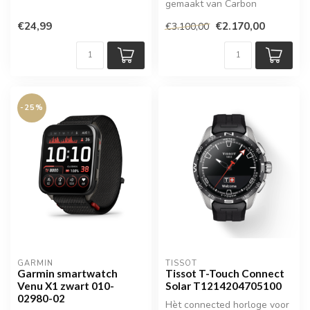
gemaakt van Carbon
€24,99
€2.170,00
€3.100,00
-25%
GARMIN
TISSOT
Garmin smartwatch
Tissot T-Touch Connect
Venu X1 zwart 010-
Solar T1214204705100
02980-02
Hèt connected horloge voor