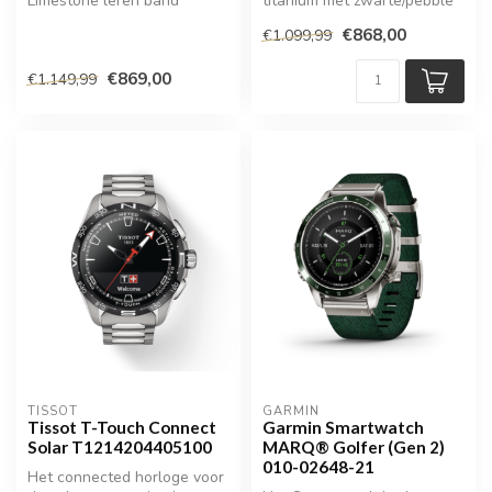
Limestone leren band
titanium met zwarte/pebble
grey siliconen band
€868,00
€1.099,99
€869,00
€1.149,99
TISSOT
GARMIN
Tissot T-Touch Connect
Garmin Smartwatch
Solar T1214204405100
MARQ® Golfer (Gen 2)
010-02648-21
Het connected horloge voor