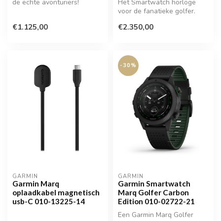
de echte avonturiers!
Het Smartwatch horloge
voor de fanatieke golfer.
€1.125,00
€2.350,00
-30%
GARMIN
GARMIN
Garmin Marq
Garmin Smartwatch
oplaadkabel magnetisch
Marq Golfer Carbon
usb-C 010-13225-14
Edition 010-02722-21
Een Garmin Marq Golfer