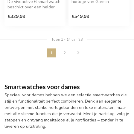
De vívoactive 6 smartwatch
horloge van Garmin
beschikt over een helder,
kleurrijk scherm, een batte...
€329,99
€549,99
Toon
1
-
24
van 28
1
2
Smartwatches voor dames
Speciaal voor dames hebben we een selectie smartwatches die
stijl en functionaliteit perfect combineren. Denk aan elegante
ontwerpen met slanke horlogebanden en luxe materialen, maar
met alle slimme functies die je verwacht. Meet je hartslag, volg je
stappen en ontvang moeiteloos al je notificaties – zonder in te
leveren op uitstraling.