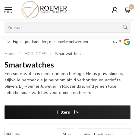
0
MENU
Wij verpakk
Eigen goudsmederij met unieke ontwerpen
4.7
/5
cadeau
Home
/
HORLOGES
/
Smartwatches
Smartwatches
Een smartwatch is meer dan een horloge. Het is jouw slimme,
stijlvolle partner die je helpt om altijd verbonden en actief te
blijven. Bij Roemer Juwelier in Roosendaal vind je een luxe
selectie smartwatches voor dames en heren.
Filters