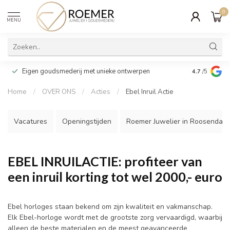
0
MENU
Wij verpakk
Eigen goudsmederij met unieke ontwerpen
4.7
/5
cadeau
Home
/
OVER ONS
/
Acties
/
Ebel Inruil Actie
Vacatures
Openingstijden
Roemer Juwelier in Roosendaal
EBEL INRUILACTIE: profiteer van
een inruil korting tot wel 2000,- euro
Ebel horloges staan bekend om zijn kwaliteit en vakmanschap.
Elk Ebel-horloge wordt met de grootste zorg vervaardigd, waarbij
alleen de beste materialen en de meest geavanceerde