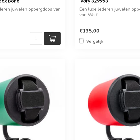
 Box Bone
Ivory 329953
ederen juwelen opbergdoos van
Een luxe lederen juwelen opbe
van Wolf
€135,00
k
Vergelijk