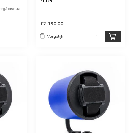
stuks
rg/reisetui
€2.190,00
Vergelijk