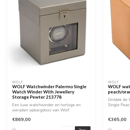
WOLF
WOLF
WOLF Watchwinder Palermo Single
WOLF watc
Watch Winder With Jewellery
peach/ora
Storage Pewter 213778
Ontdek de
Een luxe watchwinder en horloge en
Single Pea
sieraden opbergdoos van Wolf
compacte en 
€869,00
€365,00