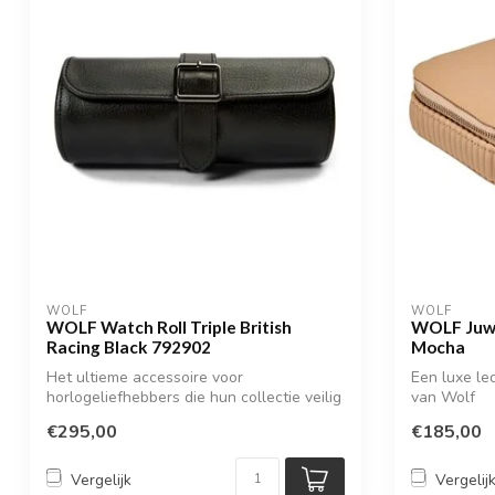
WOLF
WOLF
WOLF Watch Roll Triple British
WOLF Juwel
Racing Black 792902
Mocha
Het ultieme accessoire voor
Een luxe le
horlogeliefhebbers die hun collectie veilig
van Wolf
en stijl...
€295,00
€185,00
Vergelijk
Vergelij