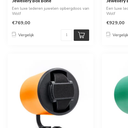
Jewellery Box Bone
Jewellery
Een luxe lederen juwelen opbergdoos van
Een luxe l
Wolf
Wolf
€769,00
€929,00
Vergelijk
Vergelij