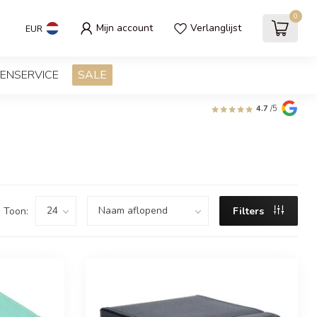
0
Mijn account
Verlanglijst
EUR
ENSERVICE
SALE
4.7
/5
Toon:
Filters