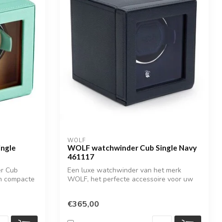
WOLF
ngle
WOLF watchwinder Cub Single Navy
461117
r Cub
Een luxe watchwinder van het merk
en compacte
WOLF, het perfecte accessoire voor uw
luxe aut...
€365,00