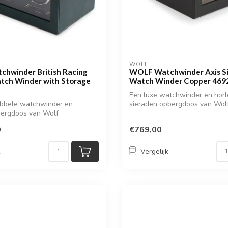
WOLF
hwinder British Racing
WOLF Watchwinder Axis Si
tch Winder with Storage
Watch Winder Copper 469
Een luxe watchwinder en hor
ubbele watchwinder en
sieraden opbergdoos van Wol
bergdoos van Wolf
0
€769,00
k
Vergelijk