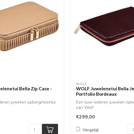
WOLF
enetui Bella Zip Case -
WOLF Juwelenetui Bella Je
Portfolio Bordeaux
deren juwelen opberg/reisetui
Een luxe lederen juwelen opbe
van Wolf
€299,00
k
Vergelijk