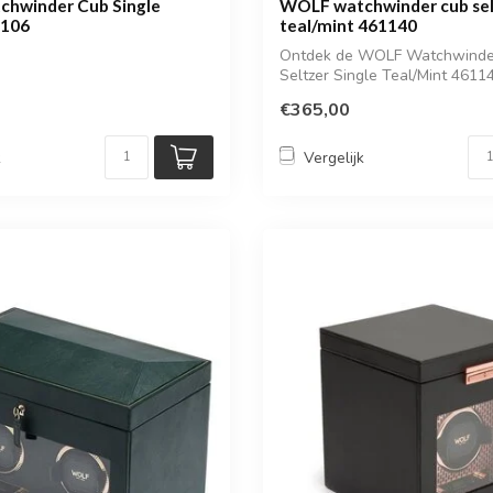
hwinder Cub Single
WOLF watchwinder cub selt
1106
teal/mint 461140
Ontdek de WOLF Watchwinde
Seltzer Single Teal/Mint 4611
compacte en ...
€365,00
k
Vergelijk