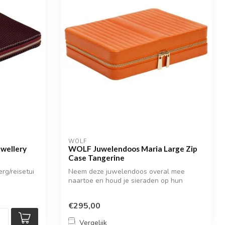
WOLF
wellery
WOLF Juwelendoos Maria Large Zip
Case Tangerine
rg/reisetui
Neem deze juwelendoos overal mee
naartoe en houd je sieraden op hun
plaats.
€295,00
Vergelijk