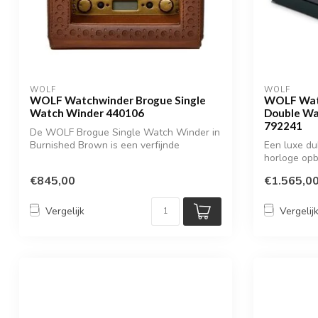
WOLF
WOLF
WOLF Watchwinder Brogue Single
WOLF Watc
Watch Winder 440106
Double Wa
792241
De WOLF Brogue Single Watch Winder in
Burnished Brown is een verfijnde
Een luxe d
combinati...
horloge op
€845,00
€1.565,0
Vergelijk
Vergelij