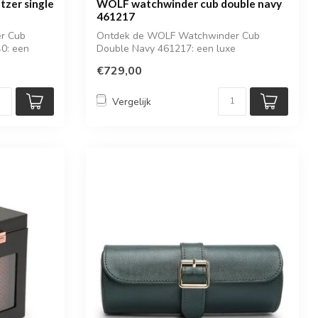
zer single
WOLF watchwinder cub double navy
461217
r Cub
Ontdek de WOLF Watchwinder Cub
40: een
Double Navy 461217: een luxe
watchwinder voor twe...
€729,00
Vergelijk