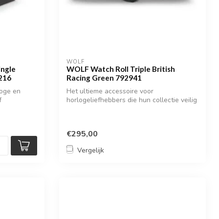
WOLF
ngle
WOLF Watch Roll Triple British
216
Racing Green 792941
loge en
Het ultieme accessoire voor
f
horlogeliefhebbers die hun collectie veilig
en stijl...
€295,00
Vergelijk