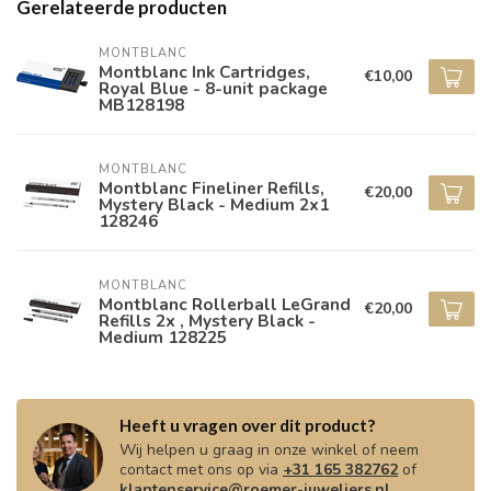
Gerelateerde producten
MONTBLANC
Montblanc Ink Cartridges,
€10,00
Royal Blue - 8-unit package
MB128198
MONTBLANC
Montblanc Fineliner Refills,
€20,00
Mystery Black - Medium 2x1
128246
MONTBLANC
Montblanc Rollerball LeGrand
€20,00
Refills 2x , Mystery Black -
Medium 128225
Heeft u vragen over dit product?
Wij helpen u graag in onze winkel of neem
contact met ons op via
+31 165 382762
of
klantenservice@roemer-juweliers.nl
.