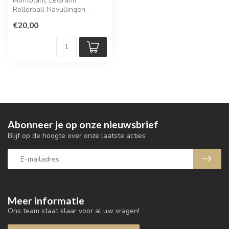
Montblanc LeGrand
Rollerball Navullingen -
Royal Blue (2 stuks, Fine) |
€20,00
MB128227
Abonneer je op onze nieuwsbrief
Blijf op de hoogte over onze laatste acties
Meer informatie
Ons team staat klaar voor al uw vragen!