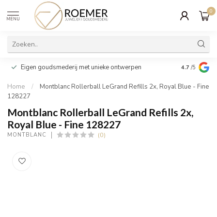
0
MENU
Wij verpakk
Eigen goudsmederij met unieke ontwerpen
4.7
/5
cadeau
Home
/
Montblanc Rollerball LeGrand Refills 2x, Royal Blue - Fine
128227
Montblanc Rollerball LeGrand Refills 2x,
Royal Blue - Fine 128227
(0)
MONTBLANC