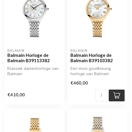
BALMAIN
BALMAIN
Balmain Horloge de
Balmain Horloge de
Balmain B39113382
Balmain B39103382
Klassiek dameshorloge van
Een mooi goudkleurig
Balmain
horloge van Balmain
€460,00
€410,00