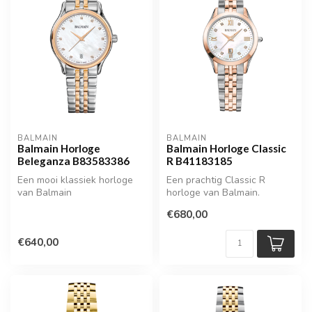
BALMAIN
BALMAIN
Balmain Horloge
Balmain Horloge Classic
Beleganza B83583386
R B41183185
Een mooi klassiek horloge
Een prachtig Classic R
van Balmain
horloge van Balmain.
€680,00
€640,00