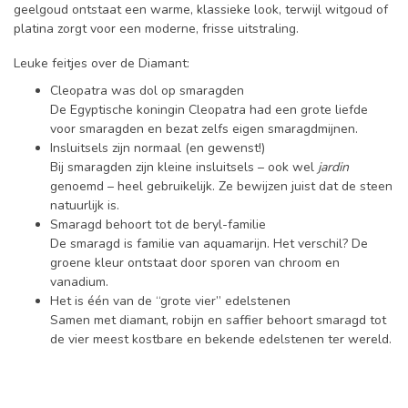
geelgoud ontstaat een warme, klassieke look, terwijl witgoud of
platina zorgt voor een moderne, frisse uitstraling.
Leuke feitjes over de Diamant:
Cleopatra was dol op smaragden
De Egyptische koningin Cleopatra had een grote liefde
voor smaragden en bezat zelfs eigen smaragdmijnen.
Insluitsels zijn normaal (en gewenst!)
Bij smaragden zijn kleine insluitsels – ook wel
jardin
genoemd – heel gebruikelijk. Ze bewijzen juist dat de steen
natuurlijk is.
Smaragd behoort tot de beryl-familie
De smaragd is familie van aquamarijn. Het verschil? De
groene kleur ontstaat door sporen van chroom en
vanadium.
Het is één van de “grote vier” edelstenen
Samen met diamant, robijn en saffier behoort smaragd tot
de vier meest kostbare en bekende edelstenen ter wereld.