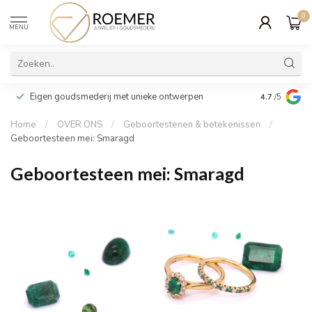
0
MENU
Wij verpakk
Eigen goudsmederij met unieke ontwerpen
4.7
/5
cadeau
Home
/
OVER ONS
/
Geboortestenen & betekenissen
/
Geboortesteen mei: Smaragd
Geboortesteen mei: Smaragd