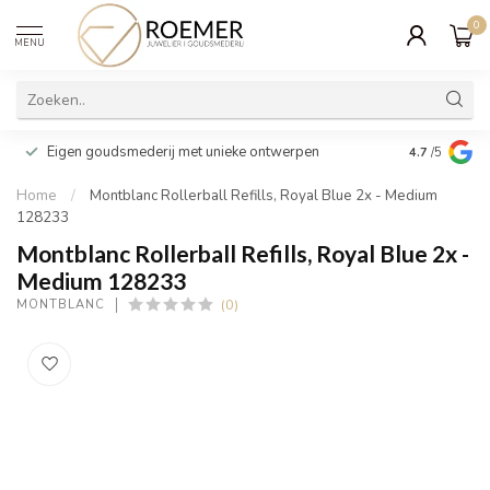
0
MENU
Wij verpakk
Eigen goudsmederij met unieke ontwerpen
4.7
/5
cadeau
Home
/
Montblanc Rollerball Refills, Royal Blue 2x - Medium
128233
Montblanc Rollerball Refills, Royal Blue 2x -
Medium 128233
(0)
MONTBLANC