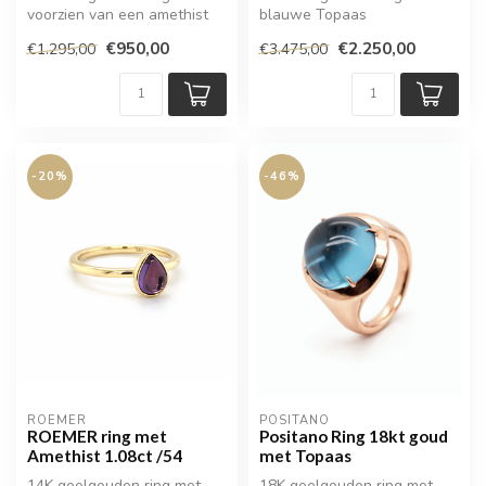
voorzien van een amethist
blauwe Topaas
€950,00
€2.250,00
€1.295,00
€3.475,00
-20%
-46%
ROEMER
POSITANO
ROEMER ring met
Positano Ring 18kt goud
Amethist 1.08ct /54
met Topaas
14K geelgouden ring met
18K geelgouden ring met