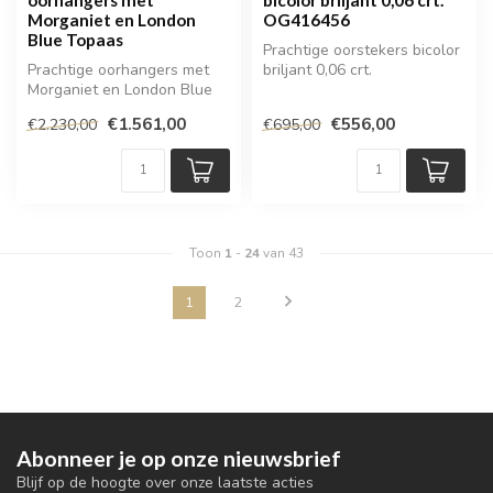
Morganiet en London
OG416456
Blue Topaas
Prachtige oorstekers bicolor
Prachtige oorhangers met
briljant 0,06 crt.
Morganiet en London Blue
Topaas
€1.561,00
€556,00
€2.230,00
€695,00
Toon
1
-
24
van 43
1
2
Abonneer je op onze nieuwsbrief
Blijf op de hoogte over onze laatste acties