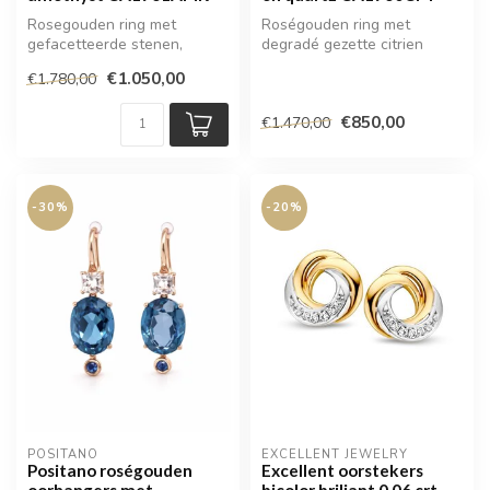
Rosegouden ring met
Roségouden ring met
gefacetteerde stenen,
degradé gezette citrien
aflopend in kleur
€1.050,00
€1.780,00
€850,00
€1.470,00
-30%
-20%
POSITANO
EXCELLENT JEWELRY
Positano roségouden
Excellent oorstekers
oorhangers met
bicolor briljant 0,06 crt.