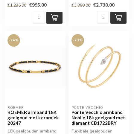
(0.15ct)
€995,00
€2.730,00
€1.235,00
€3.900,00
-24%
-23%
ROEMER
PONTE VECCHIO
ROEMER armband 18K
Ponte Vecchio armband
geelgoud met keramiek
Nobile 18k geelgoud met
20247
diamant CB1722BRY
18K geelgouden armband
Flexibele geelgouden