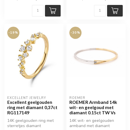
-19%
-30%
EXCELLENT JEWELRY
ROEMER
Excellent geelgouden
ROEMER Armband 14k
ring met diamant 0,37ct
wit- en geelgoud met
RG117149
diamant 0.15ct TW Vs
14K geelgouden ring met
14K wit- en geelgouden
sterretjes diamant
armband met diamant