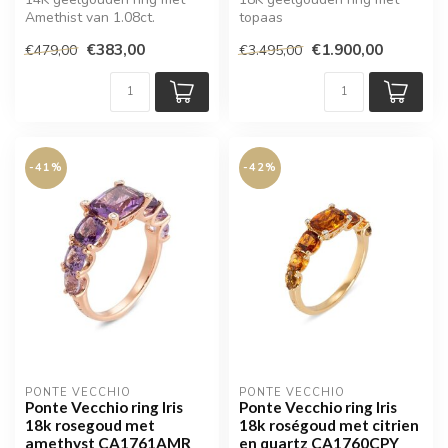
Amethist van 1.08ct.
topaas
€383,00
€1.900,00
€479,00
€3.495,00
-41%
-42%
PONTE VECCHIO
PONTE VECCHIO
Ponte Vecchio ring Iris
Ponte Vecchio ring Iris
18k rosegoud met
18k roségoud met citrien
amethyst CA1761AMR
en quartz CA1760CPY