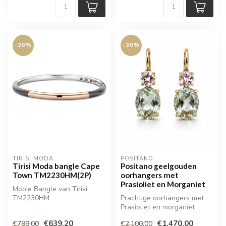
-20%
-30%
TIRISI MODA
POSITANO
Tirisi Moda bangle Cape
Positano geelgouden
Town TM2230HM(2P)
oorhangers met
Prasioliet en Morganiet
Mooie Bangle van Tirisi
TM2230HM
Prachtige oorhangers met
Prasioliet en morganiet
€639,20
€1.470,00
€799,00
€2.100,00