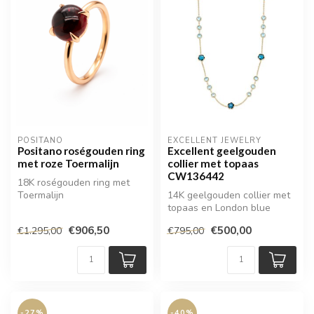
POSITANO
EXCELLENT JEWELRY
Positano roségouden ring
Excellent geelgouden
met roze Toermalijn
collier met topaas
CW136442
18K roségouden ring met
Toermalijn
14K geelgouden collier met
topaas en London blue
topaas
€906,50
€500,00
€1.295,00
€795,00
-27%
-40%