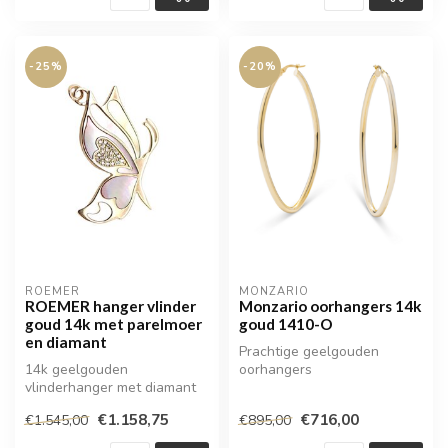
-25%
-20%
ROEMER
MONZARIO
ROEMER hanger vlinder
Monzario oorhangers 14k
goud 14k met parelmoer
goud 1410-O
en diamant
Prachtige geelgouden
14k geelgouden
oorhangers
vlinderhanger met diamant
en parelmoer.
€1.158,75
€716,00
€1.545,00
€895,00