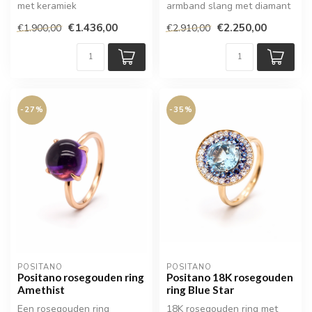
met keramiek
armband slang met diamant
0.16ct TW Vs en Robijn
€1.436,00
€2.250,00
€1.900,00
€2.910,00
0.10ct
-27%
-35%
POSITANO
POSITANO
Positano rosegouden ring
Positano 18K rosegouden
Amethist
ring Blue Star
Een rosegouden ring
18K rosegouden ring met