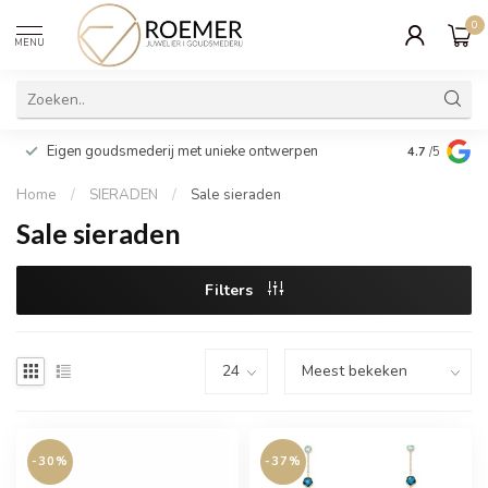
0
MENU
Wij verpakk
Eigen goudsmederij met unieke ontwerpen
4.7
/5
cadeau
Home
/
SIERADEN
/
Sale sieraden
Sale sieraden
Filters
-30%
-37%