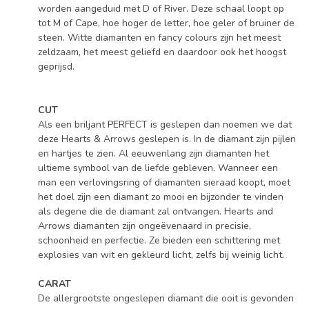
worden aangeduid met D of River. Deze schaal loopt op
tot M of Cape, hoe hoger de letter, hoe geler of bruiner de
steen. Witte diamanten en fancy colours zijn het meest
zeldzaam, het meest geliefd en daardoor ook het hoogst
geprijsd.
CUT
Als een briljant PERFECT is geslepen dan noemen we dat
deze Hearts & Arrows geslepen is. In de diamant zijn pijlen
en hartjes te zien. Al eeuwenlang zijn diamanten het
ultieme symbool van de liefde gebleven. Wanneer een
man een verlovingsring of diamanten sieraad koopt, moet
het doel zijn een diamant zo mooi en bijzonder te vinden
als degene die de diamant zal ontvangen. Hearts and
Arrows diamanten zijn ongeëvenaard in precisie,
schoonheid en perfectie. Ze bieden een schittering met
explosies van wit en gekleurd licht, zelfs bij weinig licht.
CARAT
De allergrootste ongeslepen diamant die ooit is gevonden