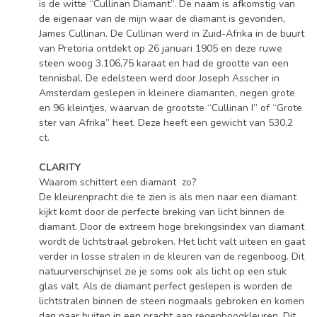
is de witte “Cullinan Diamant”. De naam is afkomstig van
de eigenaar van de mijn waar de diamant is gevonden,
James Cullinan. De Cullinan werd in Zuid-Afrika in de buurt
van Pretoria ontdekt op 26 januari 1905 en deze ruwe
steen woog 3.106,75 karaat en had de grootte van een
tennisbal. De edelsteen werd door Joseph Asscher in
Amsterdam geslepen in kleinere diamanten, negen grote
en 96 kleintjes, waarvan de grootste “Cullinan I” of “Grote
ster van Afrika” heet. Deze heeft een gewicht van 530,2
ct.
CLARITY
Waarom schittert een diamant zo?
De kleurenpracht die te zien is als men naar een diamant
kijkt komt door de perfecte breking van licht binnen de
diamant. Door de extreem hoge brekingsindex van diamant
wordt de lichtstraal gebroken. Het licht valt uiteen en gaat
verder in losse stralen in de kleuren van de regenboog. Dit
natuurverschijnsel zie je soms ook als licht op een stuk
glas valt. Als de diamant perfect geslepen is worden de
lichtstralen binnen de steen nogmaals gebroken en komen
dan naar buiten in een pracht aan regenboogkleuren. Dit