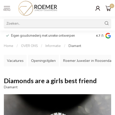
0
MENU
Wij verpakk
Eigen goudsmederij met unieke ontwerpen
4.7
/5
cadeau
Home
/
OVER ONS
/
Informatie
/
Diamant
Vacatures
Openingstijden
Roemer Juwelier in Roosendaal
Diamonds are a girls best friend
Diamant