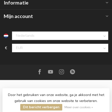
Informatie
Mijn account
€
Door het gebruiken van onze website, ga je akkoord met het
gebruik van cookies om onze website te verbeteren.
© Copyright 2026 Roemer juwelier
- Powered by
Lightspeed
-
Dit bericht verbergen
Lightspeed design
by
Dyvelopment
Meer over cookies »