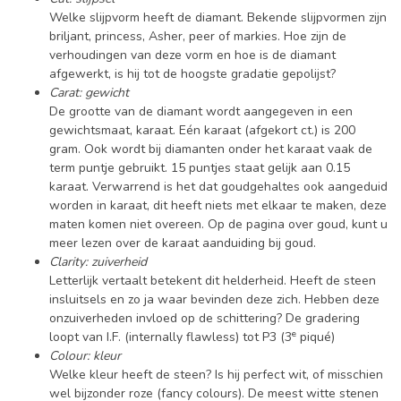
Welke slijpvorm heeft de diamant. Bekende slijpvormen zijn
briljant, princess, Asher, peer of markies. Hoe zijn de
verhoudingen van deze vorm en hoe is de diamant
afgewerkt, is hij tot de hoogste gradatie gepolijst?
Carat: gewicht
De grootte van de diamant wordt aangegeven in een
gewichtsmaat, karaat. Eén karaat (afgekort ct.) is 200
gram. Ook wordt bij diamanten onder het karaat vaak de
term puntje gebruikt. 15 puntjes staat gelijk aan 0.15
karaat. Verwarrend is het dat goudgehaltes ook aangeduid
worden in karaat, dit heeft niets met elkaar te maken, deze
maten komen niet overeen. Op de pagina over goud, kunt u
meer lezen over de karaat aanduiding bij goud.
Clarity: zuiverheid
Letterlijk vertaalt betekent dit helderheid. Heeft de steen
insluitsels en zo ja waar bevinden deze zich. Hebben deze
onzuiverheden invloed op de schittering? De gradering
e
loopt van I.F. (internally flawless) tot P3 (3
piqué)
Colour: kleur
Welke kleur heeft de steen? Is hij perfect wit, of misschien
wel bijzonder roze (fancy colours). De meest witte stenen