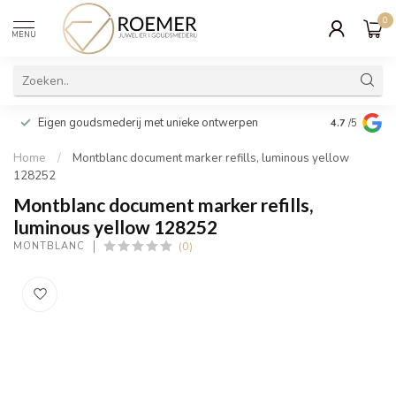
0
MENU
Wij verpakk
Eigen goudsmederij met unieke ontwerpen
4.7
/5
cadeau
Home
/
Montblanc document marker refills, luminous yellow
128252
Montblanc document marker refills,
luminous yellow 128252
(0)
MONTBLANC