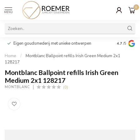
0
MENU
Wij verpakk
Eigen goudsmederij met unieke ontwerpen
4.7
/5
cadeau
Home
/
Montblanc Ballpoint refills Irish Green Medium 2x1
128217
Montblanc Ballpoint refills Irish Green
Medium 2x1 128217
(0)
MONTBLANC