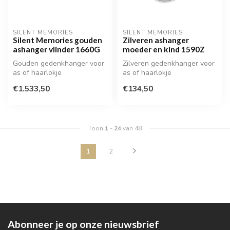
SILENT MEMORIES
SILENT MEMORIES
Silent Memories gouden
Zilveren ashanger
ashanger vlinder 1660G
moeder en kind 1590Z
Gouden gedenkhanger voor
Zilveren gedenkhanger voor
as of haarlokje
as of haarlokje
€1.533,50
€134,50
Toon
1
-
24
van 48
1
2
Abonneer je op onze nieuwsbrief