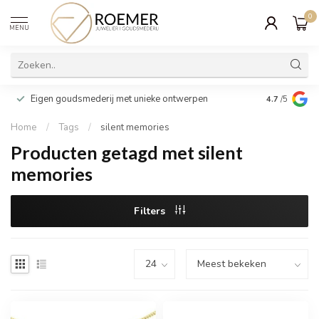
0
MENU
Wij verpakk
Eigen goudsmederij met unieke ontwerpen
4.7
/5
cadeau
Home
/
Tags
/
silent memories
Producten getagd met silent
memories
Filters