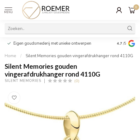
0
MENU
Wij verpakk
Eigen goudsmederij met unieke ontwerpen
4.7
/5
cadeau
Home
/
Silent Memories gouden vingerafdrukhanger rond 4110G
Silent Memories gouden
vingerafdrukhanger rond 4110G
(0)
SILENT MEMORIES