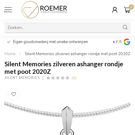
0
MENU
Wij verpakk
Eigen goudsmederij met unieke ontwerpen
4.7
/5
cadeau
Home
/
Silent Memories zilveren ashanger rondje met poot 2020Z
Silent Memories zilveren ashanger rondje
met poot 2020Z
(0)
SILENT MEMORIES