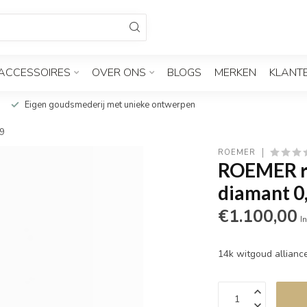
ACCESSOIRES
OVER ONS
BLOGS
MERKEN
KLANT
Eigen goudsmederij met unieke ontwerpen
49
ROEMER
ROEMER ri
diamant 0
€1.100,00
In
14k witgoud allianc