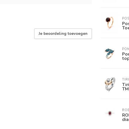
PO
Po
Toe
Je beoordeling toevoegen
PO
Pon
to
TIR
Tir
TM
RO
RO
di