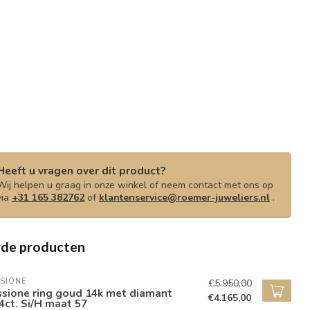
Heeft u vragen over dit product?
Wij helpen u graag in onze winkel of neem contact met ons op
via
+31 165 382762
of
klantenservice@roemer-juweliers.nl
.
rde producten
SIONE
€5.950,00
ssione ring goud 14k met diamant
€4.165,00
4ct. Si/H maat 57