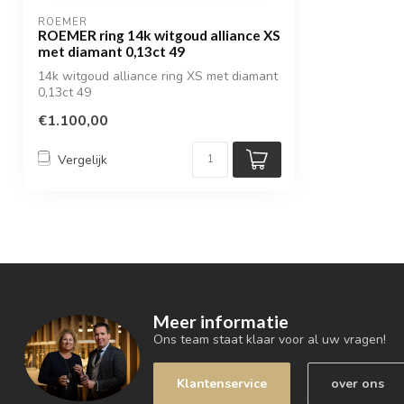
ROEMER
ROEMER ring 14k witgoud alliance XS
met diamant 0,13ct 49
14k witgoud alliance ring XS met diamant
0,13ct 49
€1.100,00
Vergelijk
Meer informatie
Ons team staat klaar voor al uw vragen!
Klantenservice
over ons