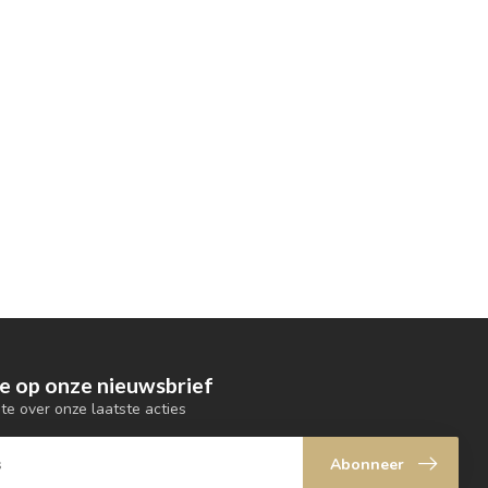
e op onze nieuwsbrief
gte over onze laatste acties
Abonneer