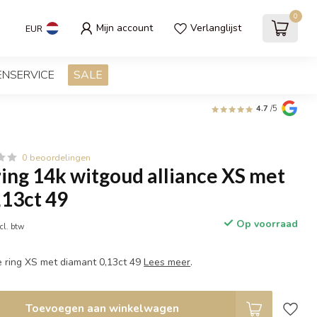
0
Mijn account
Verlanglijst
EUR
ENSERVICE
SALE
4.7
/5
0 beoordelingen
ng 14k witgoud alliance XS met
,13ct 49
Op voorraad
cl. btw
e ring XS met diamant 0,13ct 49
Lees meer
.
Toevoegen aan winkelwagen