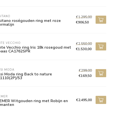
SITANO
€1.295,00
sitano roségouden ring met roze
€906,50
rmalijn
NTE VECCHIO
€2.550,00
te Vecchio ring Iris 18k rosegoud met
€1.530,00
paas CA1762SPR
ISI MODA
€299,00
isi Moda ring Back to nature
€169,50
1110(2P)/53
EMER
€2.495,00
EMER Witgouden ring met Robijn en
amanten