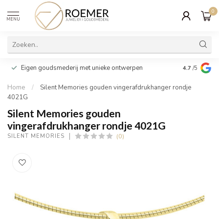
0
MENU
Wij verpakk
Eigen goudsmederij met unieke ontwerpen
4.7
/5
cadeau
Home
/
Silent Memories gouden vingerafdrukhanger rondje
4021G
Silent Memories gouden
vingerafdrukhanger rondje 4021G
(0)
SILENT MEMORIES