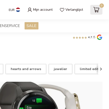
0
Mijn account
Verlanglijst
EUR
ENSERVICE
SALE
4.7
/5
hearts and arrows
juwelier
limited edition