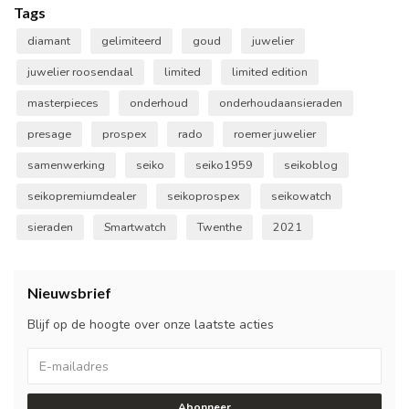
Tags
diamant
gelimiteerd
goud
juwelier
juwelier roosendaal
limited
limited edition
masterpieces
onderhoud
onderhoudaansieraden
presage
prospex
rado
roemer juwelier
samenwerking
seiko
seiko1959
seikoblog
seikopremiumdealer
seikoprospex
seikowatch
sieraden
Smartwatch
Twenthe
2021
Nieuwsbrief
Blijf op de hoogte over onze laatste acties
Abonneer