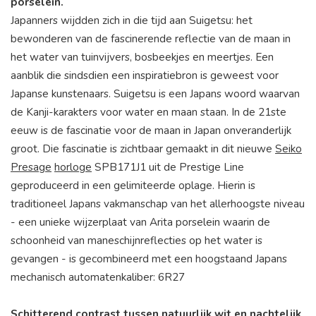
porselein.
Japanners wijdden zich in die tijd aan Suigetsu: het
bewonderen van de fascinerende reflectie van de maan in
het water van tuinvijvers, bosbeekjes en meertjes. Een
aanblik die sindsdien een inspiratiebron is geweest voor
Japanse kunstenaars. Suigetsu is een Japans woord waarvan
de Kanji-karakters voor water en maan staan. In de 21ste
eeuw is de fascinatie voor de maan in Japan onveranderlijk
groot. Die fascinatie is zichtbaar gemaakt in dit nieuwe
Seiko
Presage
horloge
SPB171J1 uit de Prestige Line
geproduceerd in een gelimiteerde oplage. Hierin is
traditioneel Japans vakmanschap van het allerhoogste niveau
- een unieke wijzerplaat van Arita porselein waarin de
schoonheid van maneschijnreflecties op het water is
gevangen - is gecombineerd met een hoogstaand Japans
mechanisch automatenkaliber: 6R27
Schitterend contrast tussen natuurlijk wit en nachtelijk