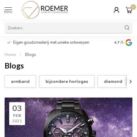
0
MENU
Wij verpakk
Eigen goudsmederij met unieke ontwerpen
4.7
/5
cadeau
Home
/
Blogs
Blogs
armband
bijzondere horloges
diamond
03
FEB
2021