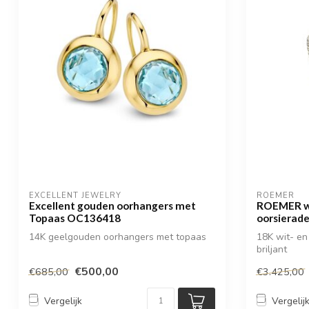
EXCELLENT JEWELRY
ROEMER
Excellent gouden oorhangers met
ROEMER wi
Topaas OC136418
oorsierade
14K geelgouden oorhangers met topaas
18K wit- e
briljant
€500,00
€685,00
€3.425,00
Vergelijk
Vergelij