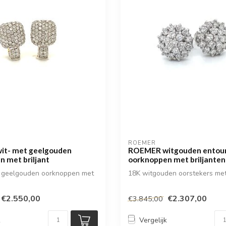
ROEMER
t- met geelgouden
ROEMER witgouden entou
n met briljant
oorknoppen met briljanten
n geelgouden oorknoppen met
18K witgouden oorstekers me
€2.550,00
€2.307,00
€3.845,00
k
Vergelijk