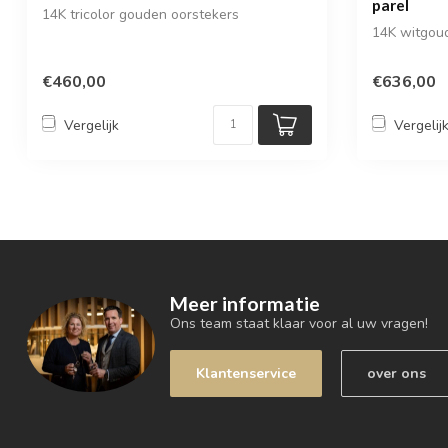
parel
14K tricolor gouden oorstekers
14K witgou
€460,00
€636,00
Vergelijk
Vergelij
Meer informatie
Ons team staat klaar voor al uw vragen!
Klantenservice
over ons