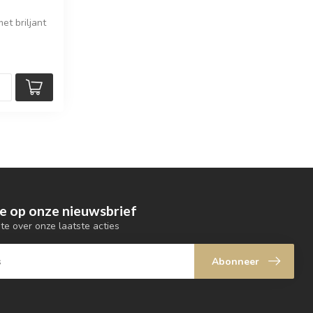
t briljant
e op onze nieuwsbrief
gte over onze laatste acties
Abonneer