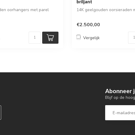
briljant
den oorhangers met parel
14K geelgouden oorsieraden me
€2.500,00
k
Vergelijk
Abonneer j
Blijf op de hoo