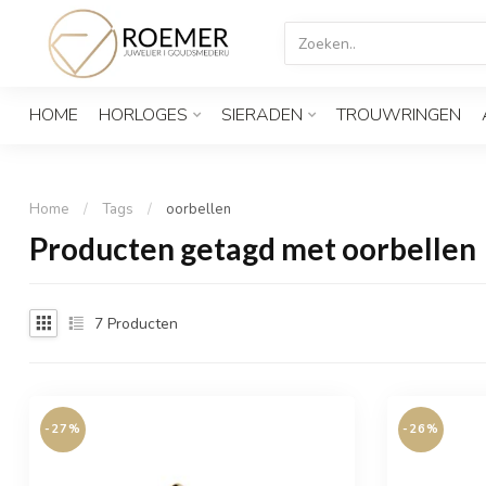
HOME
HORLOGES
SIERADEN
TROUWRINGEN
Home
/
Tags
/
oorbellen
Producten getagd met oorbellen
7
Producten
-27%
-26%