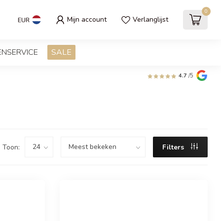
0
Mijn account
Verlanglijst
EUR
ENSERVICE
SALE
4.7
/5
Toon:
Filters