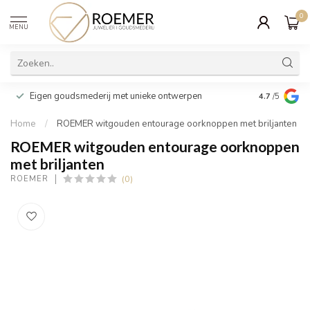
0
MENU
Wij verpakk
Eigen goudsmederij met unieke ontwerpen
4.7
/5
cadeau
Home
/
ROEMER witgouden entourage oorknoppen met briljanten
ROEMER witgouden entourage oorknoppen
met briljanten
(0)
ROEMER