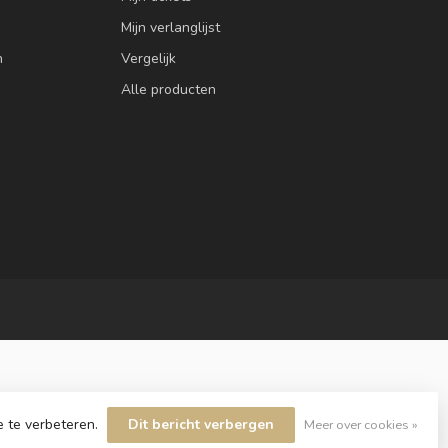
Mijn verlanglijst
n
Vergelijk
Alle producten
e te verbeteren.
Dit bericht verbergen
Meer over cookies »
velopment