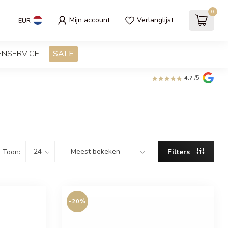
0
Mijn account
Verlanglijst
EUR
ENSERVICE
SALE
4.7
/5
Toon:
Filters
-20%