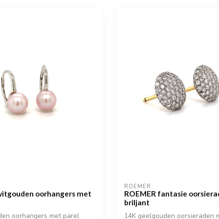
ROEMER
itgouden oorhangers met
ROEMER fantasie oorsier
briljant
den oorhangers met parel
14K geelgouden oorsieraden me