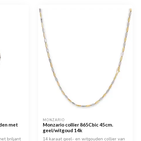
MONZARIO
aden met
Monzario collier 865Cbic 45cm.
geel/witgoud 14k
t briljant
14 karaat geel- en witgouden collier van