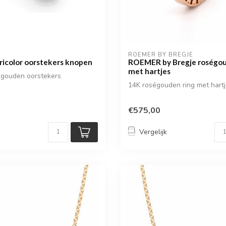
ROEMER BY BREGJE
icolor oorstekers knopen
ROEMER by Bregje roségou
met hartjes
r gouden oorstekers
14K roségouden ring met hart
€575,00
k
Vergelijk