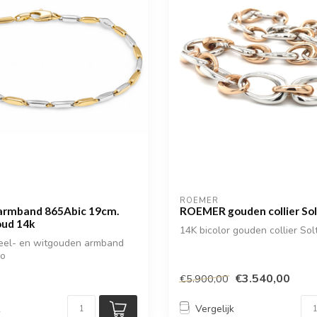
ROEMER
armband 865Abic 19cm.
ROEMER gouden collier Sol
oud 14k
14K bicolor gouden collier Sol
geel- en witgouden armband
io
€3.540,00
€5.900,00
k
Vergelijk