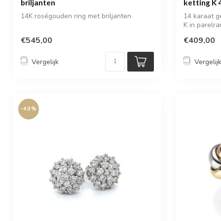
briljanten
ketting K
14K roségouden ring met briljanten
14 karaat g
K in parelr
€545,00
€409,00
Vergelijk
Vergelij
-40%