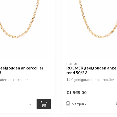
ROEMER
elgouden ankercollier
ROEMER geelgouden ankerc
3
rond 50/2.3
den ankercollier
14K geelgouden ankercollier
0
€1.969,00
k
Vergelijk