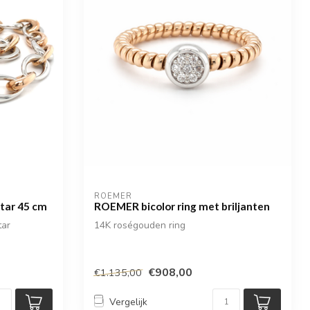
ROEMER
tar 45 cm
ROEMER bicolor ring met briljanten
tar
14K roségouden ring
€908,00
€1.135,00
Vergelijk