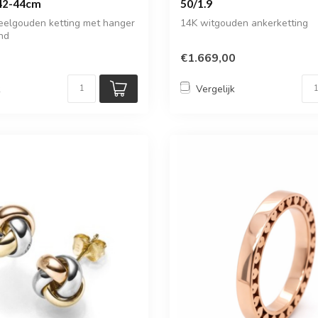
 42-44cm
50/1.9
eelgouden ketting met hanger
14K witgouden ankerketting
and
€1.669,00
k
Vergelijk