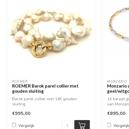
ROEMER
MONZARIO
ROEMER Barok parel collier met
Monzario 
gouden sluiting
geel/witg
Barok parel collier met 14K gouden
14 karaat 
sluiting
van Monzar
€995,00
€895,00
Vergelijk
Vergelij