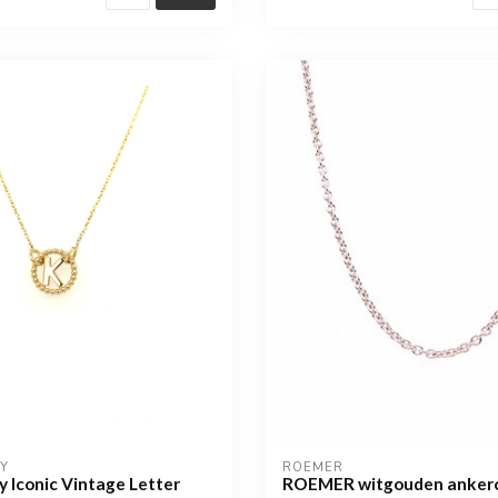
KY
ROEMER
y Iconic Vintage Letter
ROEMER witgouden ankerco