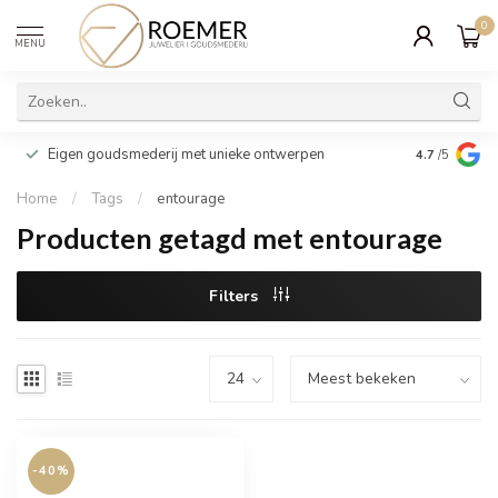
0
MENU
Wij verpakk
Eigen goudsmederij met unieke ontwerpen
4.7
/5
cadeau
Home
/
Tags
/
entourage
Producten getagd met entourage
Filters
-40%