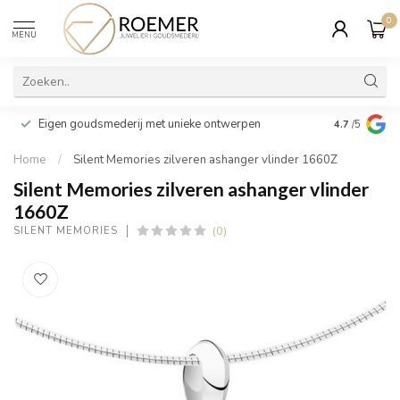
0
MENU
Wij verpakk
Eigen goudsmederij met unieke ontwerpen
4.7
/5
cadeau
Home
/
Silent Memories zilveren ashanger vlinder 1660Z
Silent Memories zilveren ashanger vlinder
1660Z
(0)
SILENT MEMORIES