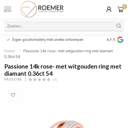
0
MENU
Wij verpakk
Eigen goudsmederij met unieke ontwerpen
4.7
/5
cadeau
Home
/
Passione 14k rose- met witgouden ring met diamant
0.36ct 54
Passione 14k rose- met witgouden ring met
diamant 0.36ct 54
(0)
PASSIONE