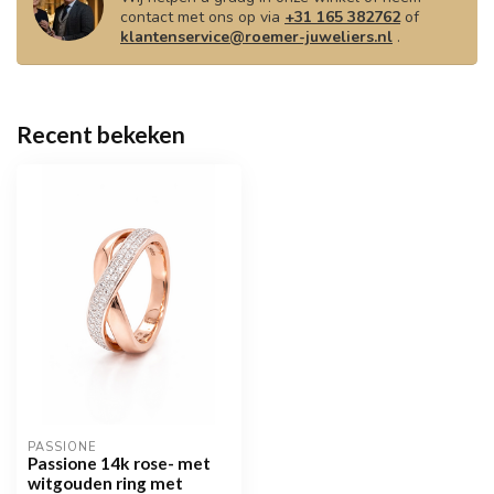
contact met ons op via
+31 165 382762
of
klantenservice@roemer-juweliers.nl
.
Recent bekeken
PASSIONE
Passione 14k rose- met
witgouden ring met