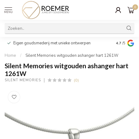
0
MENU
Wij verpakk
Eigen goudsmederij met unieke ontwerpen
4.7
/5
cadeau
Home
/
Silent Memories witgouden ashanger hart 1261W
Silent Memories witgouden ashanger hart
1261W
(0)
SILENT MEMORIES