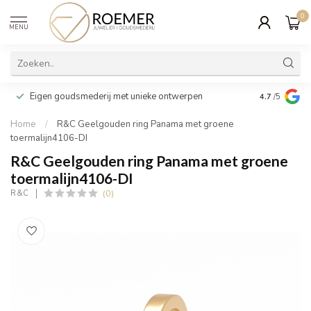
0
MENU
Wij verpakk
Eigen goudsmederij met unieke ontwerpen
4.7
/5
cadeau
Home
/
R&C Geelgouden ring Panama met groene
toermalijn4106-DI
R&C Geelgouden ring Panama met groene
toermalijn4106-DI
(0)
R&C