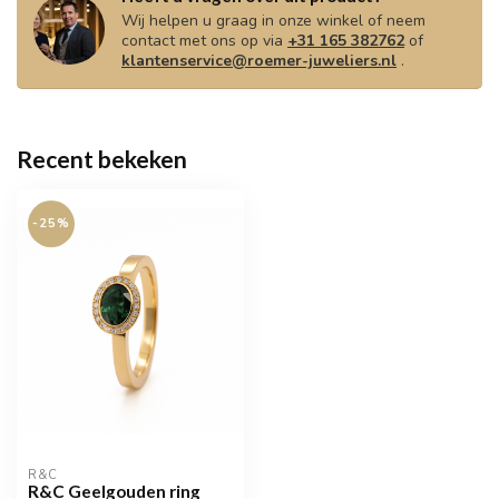
Wij helpen u graag in onze winkel of neem
contact met ons op via
+31 165 382762
of
klantenservice@roemer-juweliers.nl
.
Recent bekeken
-25%
R&C
R&C Geelgouden ring