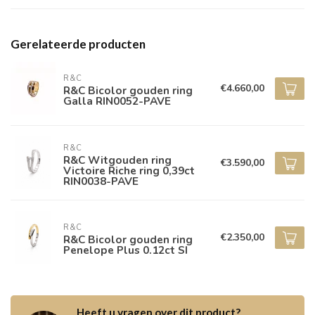
Gerelateerde producten
R&C
€4.660,00
R&C Bicolor gouden ring
Galla RIN0052-PAVE
R&C
R&C Witgouden ring
€3.590,00
Victoire Riche ring 0,39ct
RIN0038-PAVE
R&C
€2.350,00
R&C Bicolor gouden ring
Penelope Plus 0.12ct SI
Heeft u vragen over dit product?