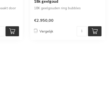
18k geelgoud
maakt door
18K geelgouden ring bubbles
€2.950,00
Vergelijk