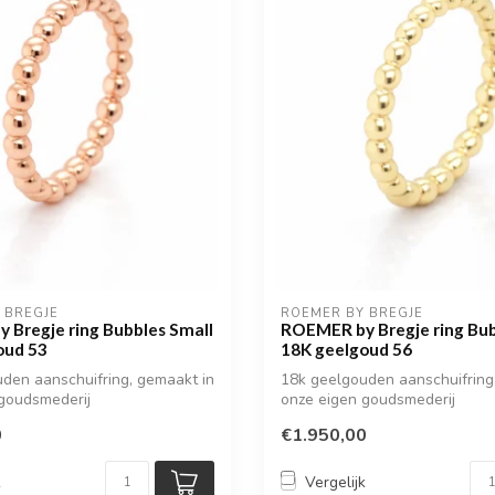
 BREGJE
ROEMER BY BREGJE
 Bregje ring Bubbles Small
ROEMER by Bregje ring Bub
oud 53
18K geelgoud 56
den aanschuifring, gemaakt in
18k geelgouden aanschuifring
goudsmederij
onze eigen goudsmederij
0
€1.950,00
k
Vergelijk