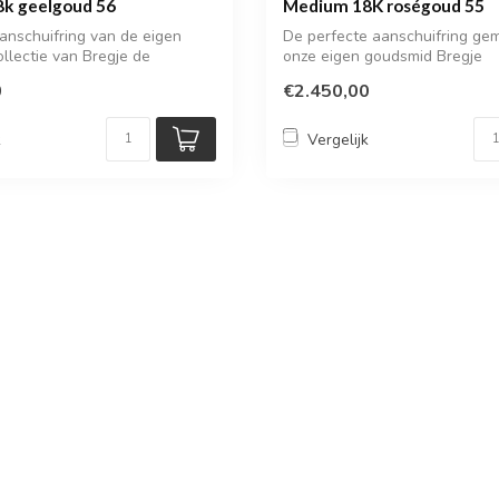
k geelgoud 56
Medium 18K roségoud 55
anschuifring van de eigen
De perfecte aanschuifring ge
lectie van Bregje de
onze eigen goudsmid Bregje
0
€2.450,00
k
Vergelijk