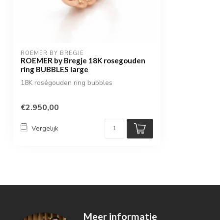
ROEMER BY BREGJE
ROEMER by Bregje 18K rosegouden
ring BUBBLES large
18K roségouden ring bubbles
€2.950,00
Vergelijk
Meer informatie