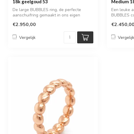
18k geelgoud 53
Medium 18
De large BUBBLES ring, de perfecte
Een leuke a
aanschuifring gemaakt in ons eigen
BUBBLES col
atelier
Goudsmid
€2.950,00
€2.450,0
Vergelijk
Vergelij