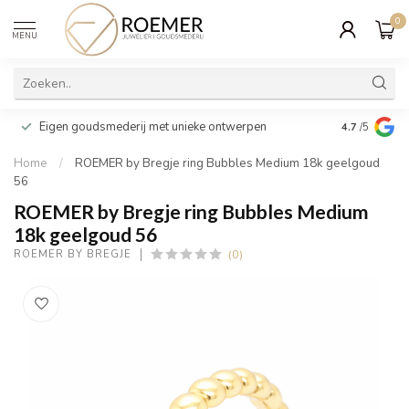
0
MENU
Wij verpakk
Eigen goudsmederij met unieke ontwerpen
4.7
/5
cadeau
Home
/
ROEMER by Bregje ring Bubbles Medium 18k geelgoud
56
ROEMER by Bregje ring Bubbles Medium
18k geelgoud 56
(0)
ROEMER BY BREGJE