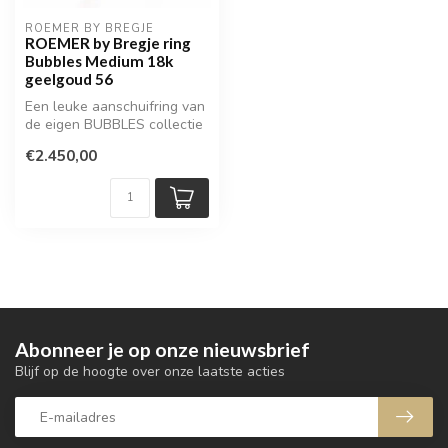
ROEMER BY BREGJE
ROEMER by Bregje ring
Bubbles Medium 18k
geelgoud 56
Een leuke aanschuifring van
de eigen BUBBLES collectie
van Bregje de Goudsmid
€2.450,00
Abonneer je op onze nieuwsbrief
Blijf op de hoogte over onze laatste acties