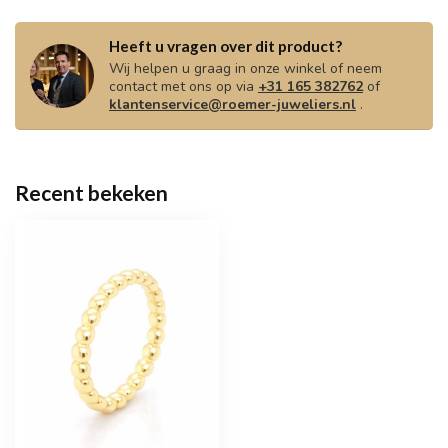
Heeft u vragen over dit product?
Wij helpen u graag in onze winkel of neem
contact met ons op via
+31 165 382762
of
klantenservice@roemer-juweliers.nl
.
Recent bekeken