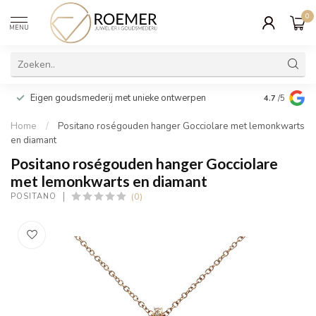
0
MENU
Wij verpakk
Eigen goudsmederij met unieke ontwerpen
4.7
/5
cadeau
Home
/
Positano roségouden hanger Gocciolare met lemonkwarts
en diamant
Positano roségouden hanger Gocciolare
met lemonkwarts en diamant
(0)
POSITANO