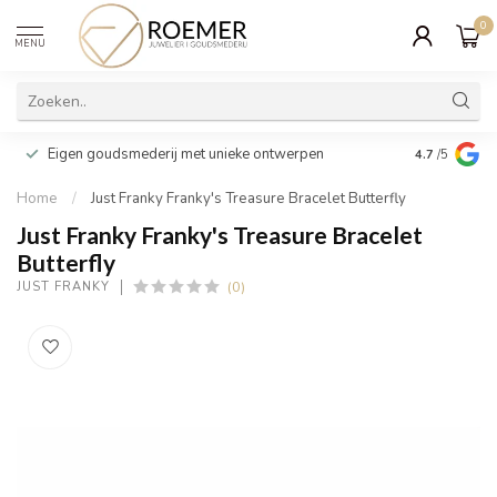
0
MENU
Wij verpakk
Eigen goudsmederij met unieke ontwerpen
4.7
/5
cadeau
Home
/
Just Franky Franky's Treasure Bracelet Butterfly
Just Franky Franky's Treasure Bracelet
Butterfly
(0)
JUST FRANKY