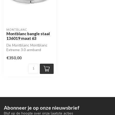
MONTBLANC
Montblanc bangle staal
136019 maat 63
De Montblanc Montblanc
Extreme 3.0 armband
combineert een strak
€350,00
modern ontwerp m...
Abonneer je op onze nieuwsbrief
Blijf op de hoogte over onze laatste acties