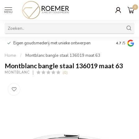
0
MENU
Wij verpakk
Eigen goudsmederij met unieke ontwerpen
4.7
/5
cadeau
Home
/
Montblanc bangle staal 136019 maat 63
Montblanc bangle staal 136019 maat 63
(0)
MONTBLANC