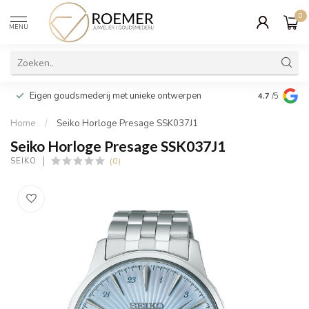
0
MENU
Wij verpakk
Eigen goudsmederij met unieke ontwerpen
4.7
/5
cadeau
Home
/
Seiko Horloge Presage SSK037J1
Seiko Horloge Presage SSK037J1
(0)
SEIKO