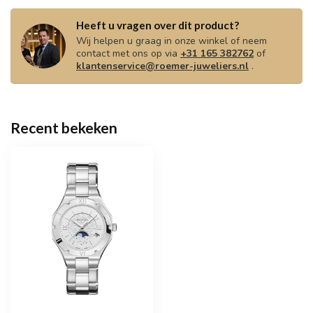
Heeft u vragen over dit product?
Wij helpen u graag in onze winkel of neem
contact met ons op via
+31 165 382762
of
klantenservice@roemer-juweliers.nl
.
Recent bekeken