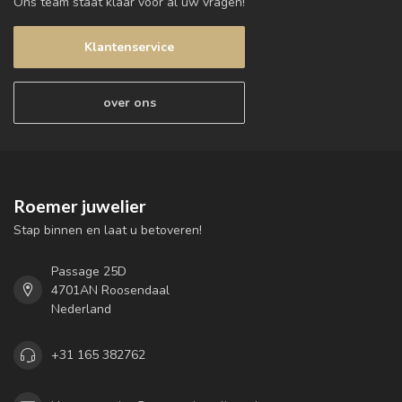
Ons team staat klaar voor al uw vragen!
Klantenservice
over ons
Roemer juwelier
Stap binnen en laat u betoveren!
Passage 25D
4701AN Roosendaal
Nederland
+31 165 382762