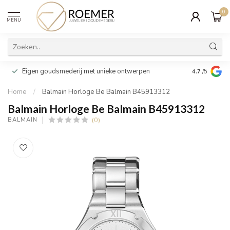
0
MENU
Wij verpakk
Eigen goudsmederij met unieke ontwerpen
4.7
/5
cadeau
Home
/
Balmain Horloge Be Balmain B45913312
Balmain Horloge Be Balmain B45913312
(0)
BALMAIN